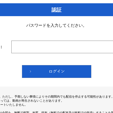
認証
パスワードを入力してください。
：
す。ただし、予期しない事情によりその期間内でも配信を停止する可能性があります
よっては、動画が再生されないことがあります。
ポートいたしません。
は全部を、無断で複製、改変、頒布（無料での配布及び有料での販売）することを