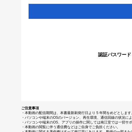
認証パスワード
ご注意事項
・本動画の配信期間は、本書最新刷発行日より 5 年間をめどとしま
・パソコンや端末のOSのバージョン、再生環境、通信回線の状況に
・パソコンや端末のOS、アプリの操作に関しては南江堂では一切サ
・本動画の閲覧に伴う通信費などはご自身でご負担ください。
・本動画に関する著作権はすべて南江堂にあります。動画の一部また