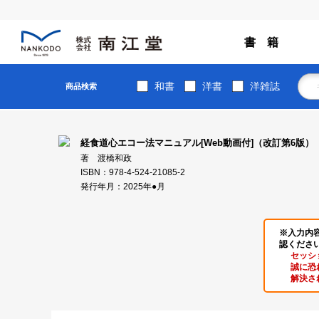
書 籍
和書
洋書
洋雑誌
商品検索
経食道心エコー法マニュアル[Web動画付]（改訂第6版）
著 渡橋和政
ISBN：978-4-524-21085-2
発行年月：2025年●月
※入力内
認くださ
セッシ
誠に恐
解決さ