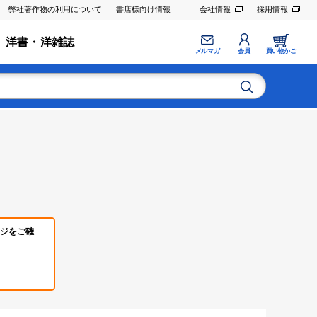
弊社著作物の利用について
書店様向け情報
会社情報
採用情報
洋書・洋雑誌
メルマガ
会員
買い物かご
ジをご確