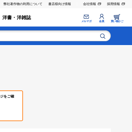
弊社著作物の利用について
書店様向け情報
会社情報
採用情報
洋書・洋雑誌
メルマガ
会員
買い物かご
ジをご確