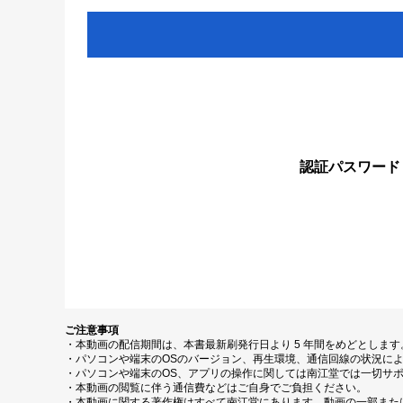
認証パスワード
ご注意事項
・本動画の配信期間は、本書最新刷発行日より 5 年間をめどとしま
・パソコンや端末のOSのバージョン、再生環境、通信回線の状況に
・パソコンや端末のOS、アプリの操作に関しては南江堂では一切サ
・本動画の閲覧に伴う通信費などはご自身でご負担ください。
・本動画に関する著作権はすべて南江堂にあります。動画の一部また