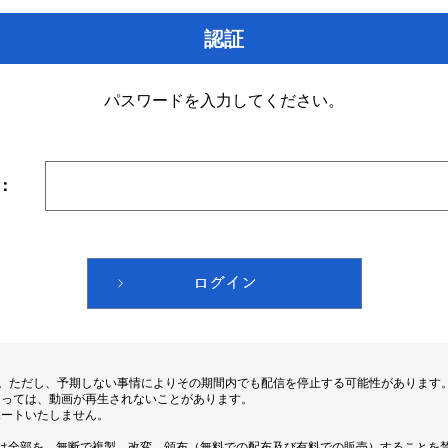
認証
パスワードを入力してください。
：
す。ただし、予期しない事情によりその期間内でも配信を停止する可能性があります
よっては、動画が再生されないことがあります。
ポートいたしません。
は全部を、無断で複製、改変、頒布（無料での配布及び有料での販売）することを