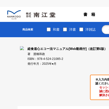
書 籍
和書
洋書
洋雑誌
商品検索
経食道心エコー法マニュアル[Web動画付]（改訂第6版）
著 渡橋和政
ISBN：978-4-524-21085-2
発行年月：2025年●月
※入力内
認くださ
セッシ
誠に恐
解決さ