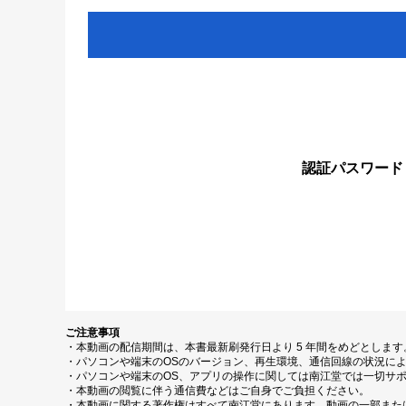
認証パスワード
ご注意事項
・本動画の配信期間は、本書最新刷発行日より 5 年間をめどとしま
・パソコンや端末のOSのバージョン、再生環境、通信回線の状況に
・パソコンや端末のOS、アプリの操作に関しては南江堂では一切サ
・本動画の閲覧に伴う通信費などはご自身でご負担ください。
・本動画に関する著作権はすべて南江堂にあります。動画の一部また