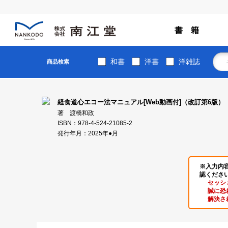
書 籍
和書
洋書
洋雑誌
商品検索
経食道心エコー法マニュアル[Web動画付]（改訂第6版）
著 渡橋和政
ISBN：978-4-524-21085-2
発行年月：2025年●月
※入力内
認くださ
セッシ
誠に恐
解決さ