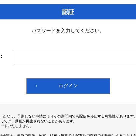
認証
パスワードを入力してください。
：
す。ただし、予期しない事情によりその期間内でも配信を停止する可能性があります
よっては、動画が再生されないことがあります。
ポートいたしません。
は全部を、無断で複製、改変、頒布（無料での配布及び有料での販売）することを