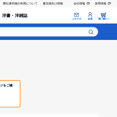
弊社著作物の利用について
書店様向け情報
会社情報
採用情報
洋書・洋雑誌
メルマガ
会員
買い物かご
ジをご確