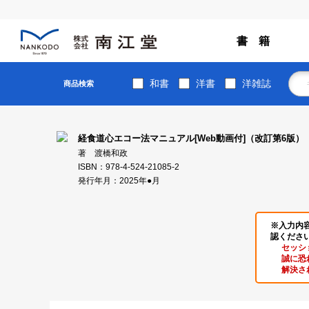
書 籍
和書
洋書
洋雑誌
商品検索
経食道心エコー法マニュアル[Web動画付]（改訂第6版）
著 渡橋和政
ISBN：978-4-524-21085-2
発行年月：2025年●月
※入力内
認くださ
セッシ
誠に恐
解決さ