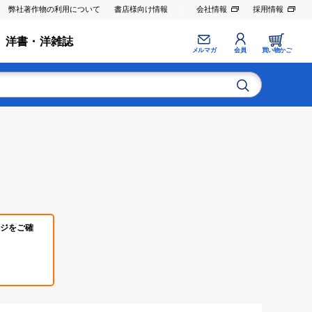
弊社著作物の利用について
書店様向け情報
会社情報
採用情報
洋書・洋雑誌
メルマガ
会員
買い物かご
ジをご確