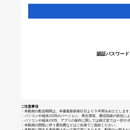
認証パスワード
ご注意事項
・本動画の配信期間は、本書最新刷発行日より 5 年間をめどとしま
・パソコンや端末のOSのバージョン、再生環境、通信回線の状況に
・パソコンや端末のOS、アプリの操作に関しては南江堂では一切サ
・本動画の閲覧に伴う通信費などはご自身でご負担ください。
・本動画に関する著作権はすべて南江堂にあります。動画の一部また