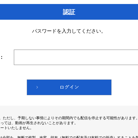
認証
パスワードを入力してください。
：
す。ただし、予期しない事情によりその期間内でも配信を停止する可能性があります
よっては、動画が再生されないことがあります。
ポートいたしません。
は全部を、無断で複製、改変、頒布（無料での配布及び有料での販売）することを