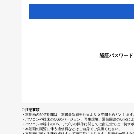
認証パスワード
ご注意事項
・本動画の配信期間は、本書最新刷発行日より 5 年間をめどとしま
・パソコンや端末のOSのバージョン、再生環境、通信回線の状況に
・パソコンや端末のOS、アプリの操作に関しては南江堂では一切サ
・本動画の閲覧に伴う通信費などはご自身でご負担ください。
・本動画に関する著作権はすべて南江堂にあります。動画の一部また