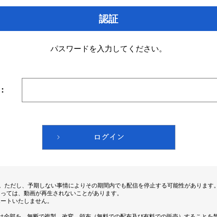
認証
パスワードを入力してください。
：
す。ただし、予期しない事情によりその期間内でも配信を停止する可能性があります
よっては、動画が再生されないことがあります。
ポートいたしません。
は全部を、無断で複製、改変、頒布（無料での配布及び有料での販売）することを