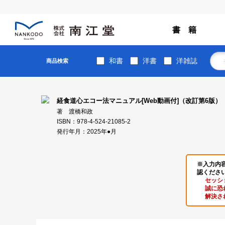
書 籍
和書
洋書
洋雑誌
商品検索
経食道心エコー法マニュアル[Web動画付]（改訂第6版）
著 渡橋和政
ISBN：978-4-524-21085-2
発行年月：2025年●月
※入力内
認くださ
セッシ
誠に恐
解決さ