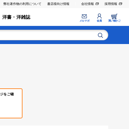
弊社著作物の利用について
書店様向け情報
会社情報
採用情報
洋書・洋雑誌
メルマガ
会員
買い物かご
ジをご確