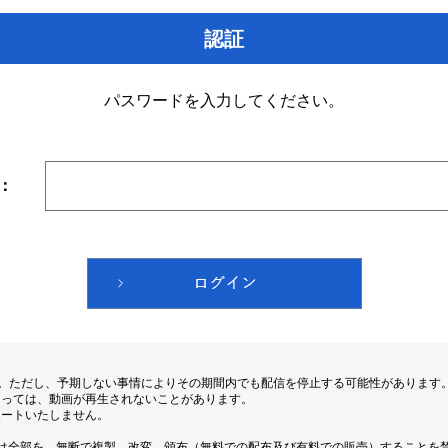
認証
パスワードを入力してください。
：
す。ただし、予期しない事情によりその期間内でも配信を停止する可能性があります
よっては、動画が再生されないことがあります。
ポートいたしません。
は全部を、無断で複製、改変、頒布（無料での配布及び有料での販売）することを