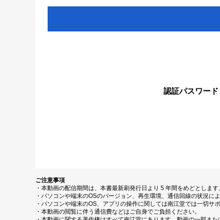
認証パスワード
ご注意事項
・本動画の配信期間は、本書最新刷発行日より 5 年間をめどとしま
・パソコンや端末のOSのバージョン、再生環境、通信回線の状況に
・パソコンや端末のOS、アプリの操作に関しては南江堂では一切サ
・本動画の閲覧に伴う通信費などはご自身でご負担ください。
・本動画に関する著作権はすべて南江堂にあります。動画の一部また