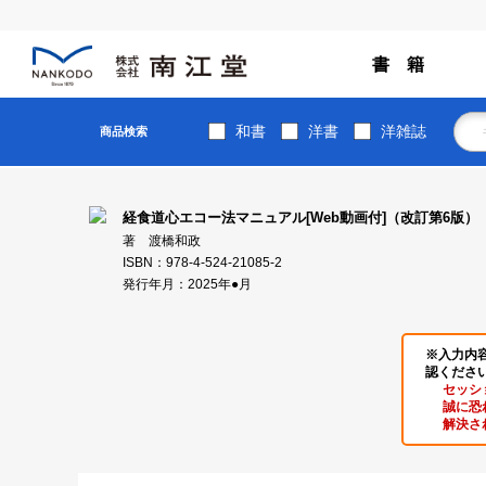
書 籍
和書
洋書
洋雑誌
商品検索
経食道心エコー法マニュアル[Web動画付]（改訂第6版）
著 渡橋和政
ISBN：978-4-524-21085-2
発行年月：2025年●月
※入力内
認くださ
セッシ
誠に恐
解決さ