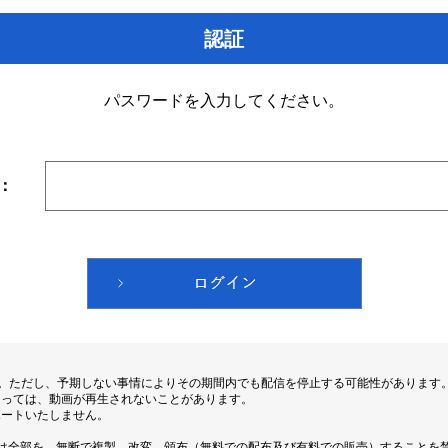
認証
パスワードを入力してください。
：
す。ただし、予期しない事情によりその期間内でも配信を停止する可能性があります
よっては、動画が再生されないことがあります。
ポートいたしません。
は全部を、無断で複製、改変、頒布（無料での配布及び有料での販売）することを