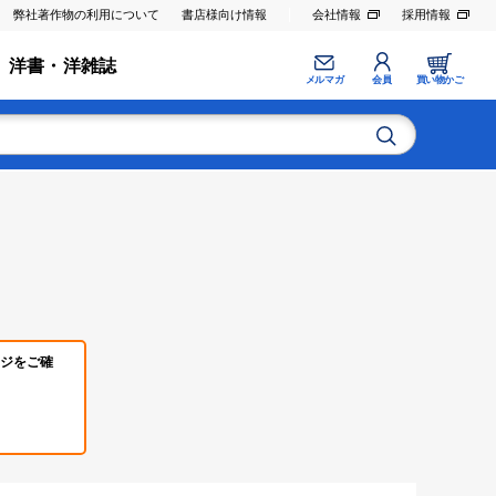
弊社著作物の利用について
書店様向け情報
会社情報
採用情報
洋書・洋雑誌
メルマガ
会員
買い物かご
ジをご確