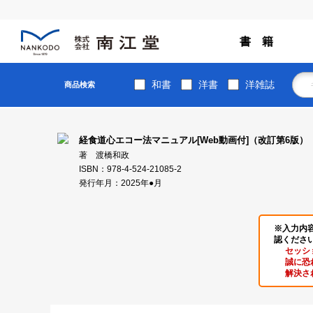
書 籍
和書
洋書
洋雑誌
商品検索
経食道心エコー法マニュアル[Web動画付]（改訂第6版）
著 渡橋和政
ISBN：978-4-524-21085-2
発行年月：2025年●月
※入力内
認くださ
セッシ
誠に恐
解決さ