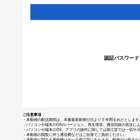
認証パスワード
ご注意事項
・本動画の配信期間は、本書最新刷発行日より 5 年間をめどとしま
・パソコンや端末のOSのバージョン、再生環境、通信回線の状況に
・パソコンや端末のOS、アプリの操作に関しては南江堂では一切サ
・本動画の閲覧に伴う通信費などはご自身でご負担ください。
・本動画に関する著作権はすべて南江堂にあります。動画の一部また