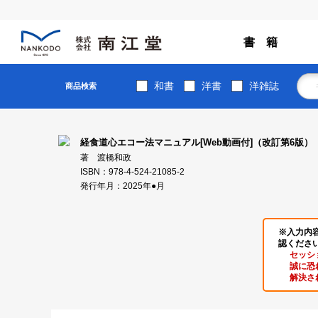
書 籍
和書
洋書
洋雑誌
商品検索
経食道心エコー法マニュアル[Web動画付]（改訂第6版）
著 渡橋和政
ISBN：978-4-524-21085-2
発行年月：2025年●月
※入力内
認くださ
セッシ
誠に恐
解決さ