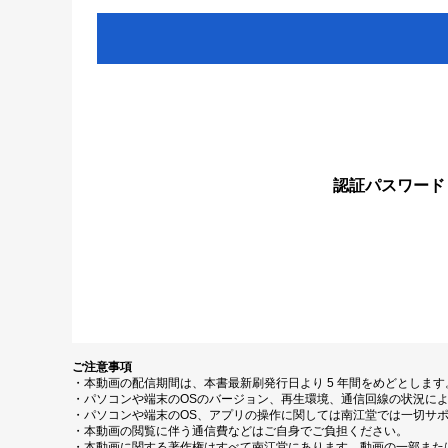
認証パスワード
ご注意事項
・本動画の配信期間は、本書最新刷発行日より 5 年間をめどとしま
・パソコンや端末のOSのバージョン、再生環境、通信回線の状況に
・パソコンや端末のOS、アプリの操作に関しては南江堂では一切サ
・本動画の閲覧に伴う通信費などはご自身でご負担ください。
・本動画に関する著作権はすべて南江堂にあります。動画の一部また