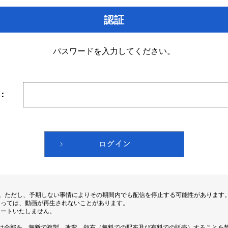
認証
パスワードを入力してください。
：
す。ただし、予期しない事情によりその期間内でも配信を停止する可能性があります
よっては、動画が再生されないことがあります。
ポートいたしません。
は全部を、無断で複製、改変、頒布（無料での配布及び有料での販売）することを