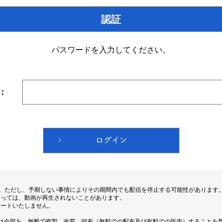
認証
パスワードを入力してください。
：
す。ただし、予期しない事情によりその期間内でも配信を停止する可能性があります
よっては、動画が再生されないことがあります。
ポートいたしません。
は全部を、無断で複製、改変、頒布（無料での配布及び有料での販売）することを