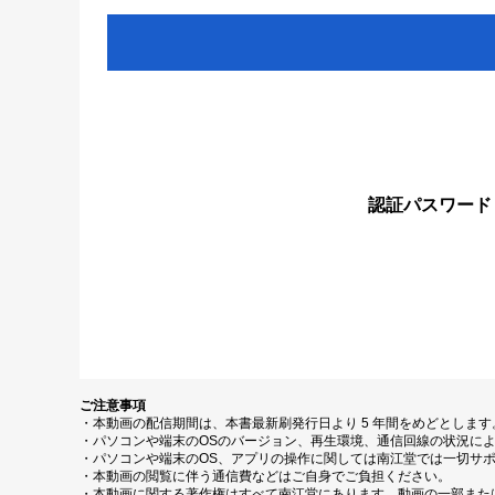
認証パスワード
ご注意事項
・本動画の配信期間は、本書最新刷発行日より 5 年間をめどとしま
・パソコンや端末のOSのバージョン、再生環境、通信回線の状況に
・パソコンや端末のOS、アプリの操作に関しては南江堂では一切サ
・本動画の閲覧に伴う通信費などはご自身でご負担ください。
・本動画に関する著作権はすべて南江堂にあります。動画の一部また