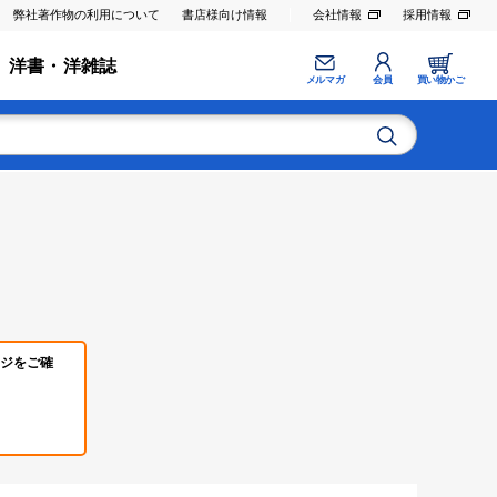
弊社著作物の利用について
書店様向け情報
会社情報
採用情報
洋書・洋雑誌
メルマガ
会員
買い物かご
ジをご確