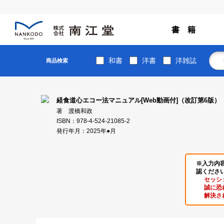
書 籍
和書
洋書
洋雑誌
商品検索
経食道心エコー法マニュアル[Web動画付]（改訂第6版）
著 渡橋和政
ISBN：978-4-524-21085-2
発行年月：2025年●月
※入力内
認くださ
セッシ
誠に恐
解決さ