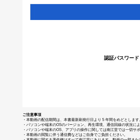
認証パスワード
ご注意事項
・本動画の配信期間は、本書最新刷発行日より 5 年間をめどとしま
・パソコンや端末のOSのバージョン、再生環境、通信回線の状況に
・パソコンや端末のOS、アプリの操作に関しては南江堂では一切サ
・本動画の閲覧に伴う通信費などはご自身でご負担ください。
・本動画に関する著作権はすべて南江堂にあります。動画の一部また