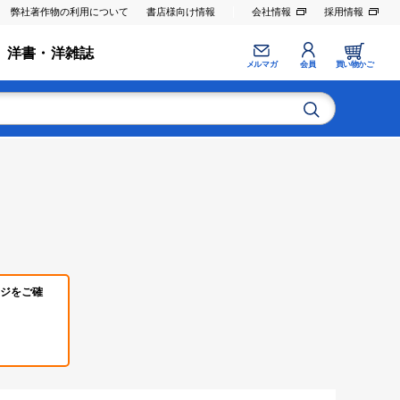
弊社著作物の利用について
書店様向け情報
会社情報
採用情報
洋書・洋雑誌
メルマガ
会員
買い物かご
ジをご確