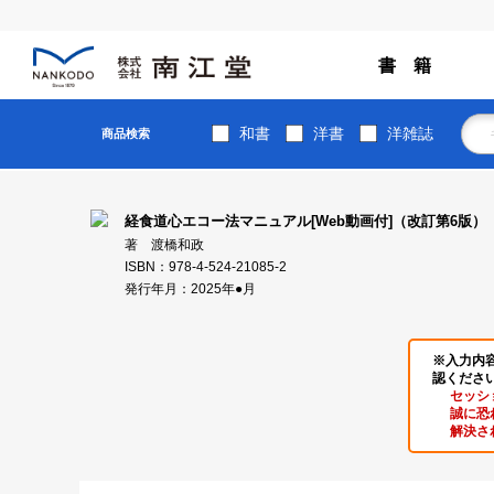
書 籍
和書
洋書
洋雑誌
商品検索
経食道心エコー法マニュアル[Web動画付]（改訂第6版）
著 渡橋和政
ISBN：978-4-524-21085-2
発行年月：2025年●月
※入力内
認くださ
セッシ
誠に恐
解決さ