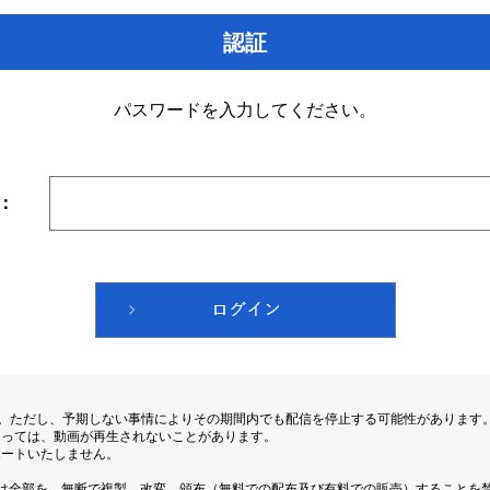
認証
パスワードを入力してください。
：
す。ただし、予期しない事情によりその期間内でも配信を停止する可能性があります
よっては、動画が再生されないことがあります。
ポートいたしません。
は全部を、無断で複製、改変、頒布（無料での配布及び有料での販売）することを