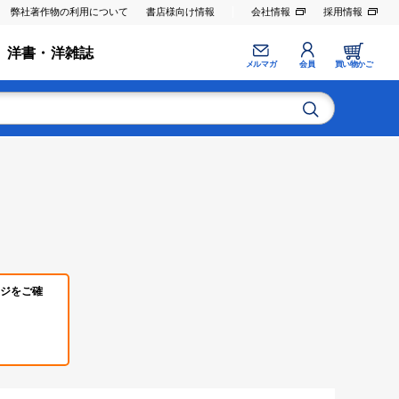
弊社著作物の利用について
書店様向け情報
会社情報
採用情報
洋書・洋雑誌
メルマガ
会員
買い物かご
ジをご確