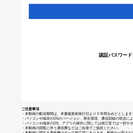
認証パスワード
ご注意事項
・本動画の配信期間は、本書最新刷発行日より 5 年間をめどとしま
・パソコンや端末のOSのバージョン、再生環境、通信回線の状況に
・パソコンや端末のOS、アプリの操作に関しては南江堂では一切サ
・本動画の閲覧に伴う通信費などはご自身でご負担ください。
・本動画に関する著作権はすべて南江堂にあります。動画の一部また