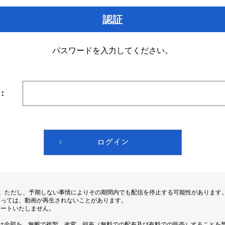
認証
パスワードを入力してください。
：
す。ただし、予期しない事情によりその期間内でも配信を停止する可能性があります
よっては、動画が再生されないことがあります。
ポートいたしません。
は全部を、無断で複製、改変、頒布（無料での配布及び有料での販売）することを