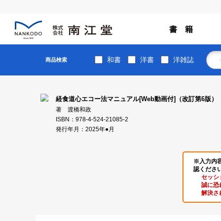
書 籍
和書
洋書
洋雑誌
商品検索
経食道心エコー法マニュアル[Web動画付]（改訂第6版）
著 渡橋和政
ISBN：978-4-524-21085-2
発行年月：2025年●月
※入力内
認くださ
セッシ
誠に恐
解決さ