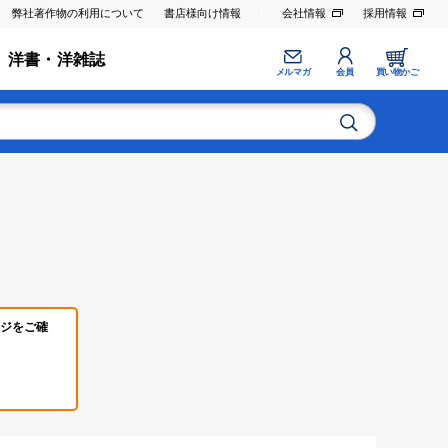
弊社著作物の利用について
書店様向け情報
会社情報
採用情報
洋書・洋雑誌
メルマガ
会員
買い物かご
ジをご確