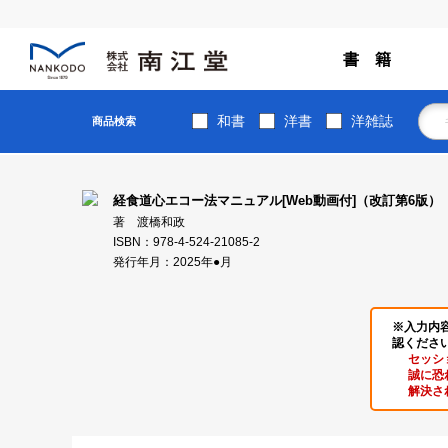
書 籍
和書
洋書
洋雑誌
商品検索
経食道心エコー法マニュアル[Web動画付]（改訂第6版）
著 渡橋和政
ISBN：978-4-524-21085-2
発行年月：2025年●月
※入力内
認くださ
セッシ
誠に恐
解決さ