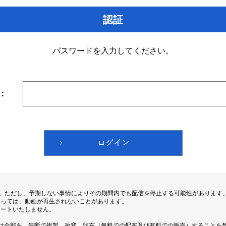
認証
パスワードを入力してください。
：
す。ただし、予期しない事情によりその期間内でも配信を停止する可能性があります
よっては、動画が再生されないことがあります。
ポートいたしません。
は全部を、無断で複製、改変、頒布（無料での配布及び有料での販売）することを