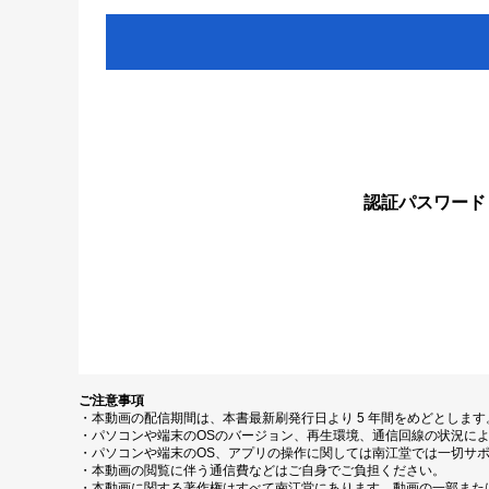
認証パスワード
ご注意事項
・本動画の配信期間は、本書最新刷発行日より 5 年間をめどとしま
・パソコンや端末のOSのバージョン、再生環境、通信回線の状況に
・パソコンや端末のOS、アプリの操作に関しては南江堂では一切サ
・本動画の閲覧に伴う通信費などはご自身でご負担ください。
・本動画に関する著作権はすべて南江堂にあります。動画の一部また