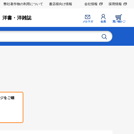
弊社著作物の利用について
書店様向け情報
会社情報
採用情報
洋書・洋雑誌
メルマガ
会員
買い物かご
ジをご確