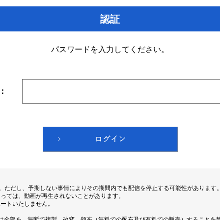
認証
パスワードを入力してください。
：
す。ただし、予期しない事情によりその期間内でも配信を停止する可能性があります
よっては、動画が再生されないことがあります。
ポートいたしません。
は全部を、無断で複製、改変、頒布（無料での配布及び有料での販売）することを