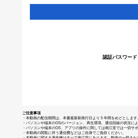
認証パスワード
ご注意事項
・本動画の配信期間は、本書最新刷発行日より 5 年間をめどとしま
・パソコンや端末のOSのバージョン、再生環境、通信回線の状況に
・パソコンや端末のOS、アプリの操作に関しては南江堂では一切サ
・本動画の閲覧に伴う通信費などはご自身でご負担ください。
・本動画に関する著作権はすべて南江堂にあります。動画の一部また