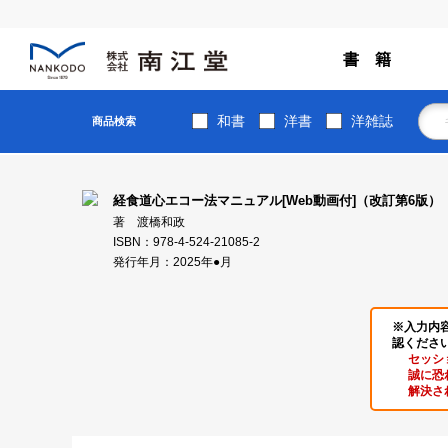
書 籍
和書
洋書
洋雑誌
商品検索
経食道心エコー法マニュアル[Web動画付]（改訂第6版）
著 渡橋和政
ISBN：978-4-524-21085-2
発行年月：2025年●月
※入力内
認くださ
セッシ
誠に恐
解決さ