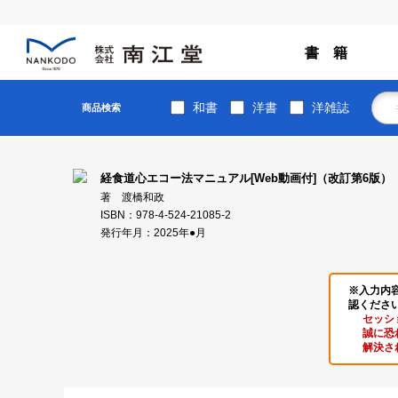
書 籍
和書
洋書
洋雑誌
商品検索
経食道心エコー法マニュアル[Web動画付]（改訂第6版）
著 渡橋和政
ISBN：978-4-524-21085-2
発行年月：2025年●月
※入力内
認くださ
セッシ
誠に恐
解決さ