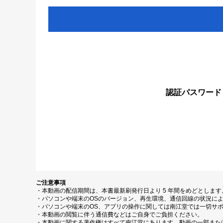
認証パスワード
ご注意事項
・本動画の配信期間は、本書最新刷発行日より 5 年間をめどとしま
・パソコンや端末のOSのバージョン、再生環境、通信回線の状況に
・パソコンや端末のOS、アプリの操作に関しては南江堂では一切サ
・本動画の閲覧に伴う通信費などはご自身でご負担ください。
・本動画に関する著作権はすべて南江堂にあります。動画の一部また