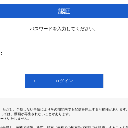
認証
パスワードを入力してください。
：
す。ただし、予期しない事情によりその期間内でも配信を停止する可能性があります
よっては、動画が再生されないことがあります。
ポートいたしません。
は全部を、無断で複製、改変、頒布（無料での配布及び有料での販売）することを