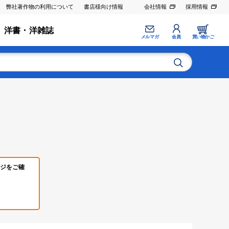
弊社著作物の利用について
書店様向け情報
会社情報
採用情報
洋書・洋雑誌
メルマガ
会員
買い物かご
ジをご確