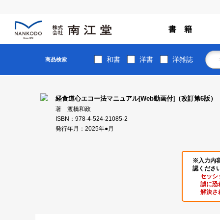
書 籍
和書
洋書
洋雑誌
商品検索
経食道心エコー法マニュアル[Web動画付]（改訂第6版）
著 渡橋和政
ISBN：978-4-524-21085-2
発行年月：2025年●月
※入力内
認くださ
セッシ
誠に恐
解決さ