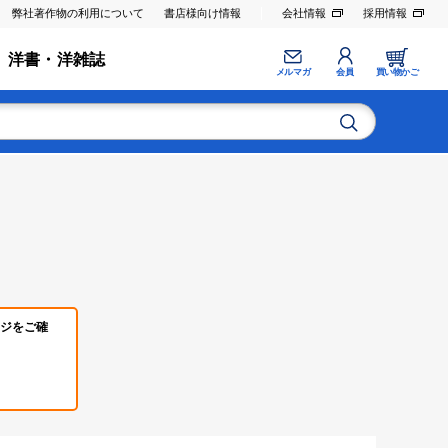
弊社著作物の利用について
書店様向け情報
会社情報
採用情報
洋書・洋雑誌
メルマガ
会員
買い物かご
ジをご確