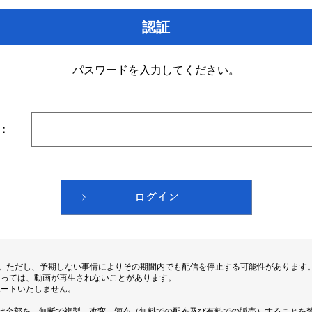
認証
パスワードを入力してください。
：
す。ただし、予期しない事情によりその期間内でも配信を停止する可能性があります
よっては、動画が再生されないことがあります。
ポートいたしません。
は全部を、無断で複製、改変、頒布（無料での配布及び有料での販売）することを