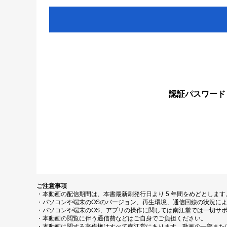
認証パスワード
ご注意事項
・本動画の配信期間は、本書最新刷発行日より 5 年間をめどとしま
・パソコンや端末のOSのバージョン、再生環境、通信回線の状況に
・パソコンや端末のOS、アプリの操作に関しては南江堂では一切サ
・本動画の閲覧に伴う通信費などはご自身でご負担ください。
・本動画に関する著作権はすべて南江堂にあります。動画の一部また