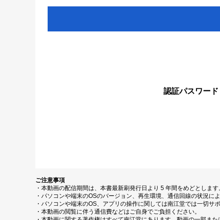
認証パスワード
ご注意事項
・本動画の配信期間は、本書最新刷発行日より 5 年間をめどとしま
・パソコンや端末のOSのバージョン、再生環境、通信回線の状況に
・パソコンや端末のOS、アプリの操作に関しては南江堂では一切サ
・本動画の閲覧に伴う通信費などはご自身でご負担ください。
・本動画に関する著作権はすべて南江堂にあります。動画の一部また