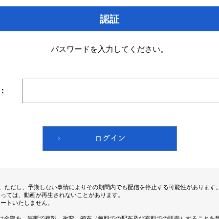
認証
パスワードを入力してください。
：
す。ただし、予期しない事情によりその期間内でも配信を停止する可能性があります
よっては、動画が再生されないことがあります。
ポートいたしません。
は全部を、無断で複製、改変、頒布（無料での配布及び有料での販売）することを