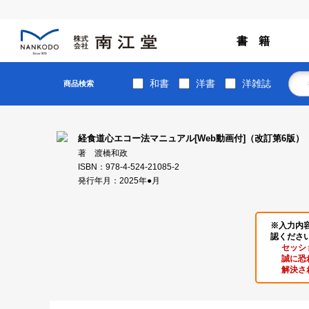
書 籍
和書
洋書
洋雑誌
商品検索
経食道心エコー法マニュアル[Web動画付]（改訂第6版）
著 渡橋和政
ISBN：978-4-524-21085-2
発行年月：2025年●月
※入力内
認くださ
セッシ
誠に恐
解決さ