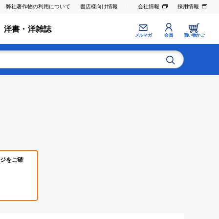
弊社著作物の利用について
書店様向け情報
会社情報
採用情報
洋書・洋雑誌
メルマガ
会員
買い物かご
ジをご確