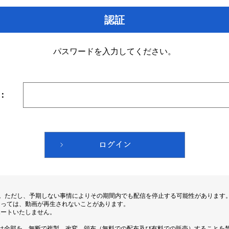
認証
パスワードを入力してください。
：
す。ただし、予期しない事情によりその期間内でも配信を停止する可能性があります
よっては、動画が再生されないことがあります。
ポートいたしません。
は全部を、無断で複製、改変、頒布（無料での配布及び有料での販売）することを