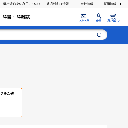
弊社著作物の利用について
書店様向け情報
会社情報
採用情報
洋書・洋雑誌
メルマガ
会員
買い物かご
ジをご確