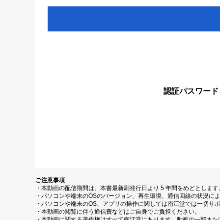
認証パスワード
ご注意事項
・本動画の配信期間は、本書最新刷発行日より 5 年間をめどとしま
・パソコンや端末のOSのバージョン、再生環境、通信回線の状況に
・パソコンや端末のOS、アプリの操作に関しては南江堂では一切サ
・本動画の閲覧に伴う通信費などはご自身でご負担ください。
・本動画に関する著作権はすべて南江堂にあります。動画の一部また