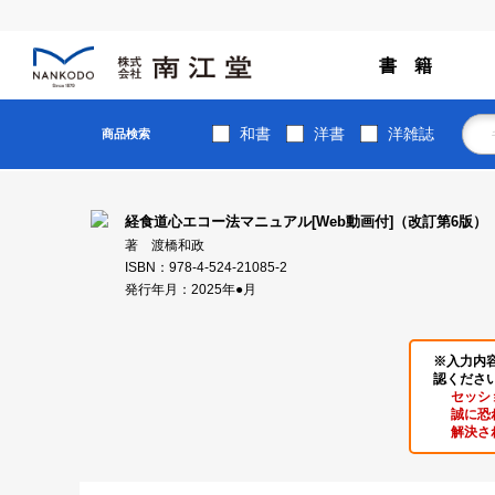
書 籍
和書
洋書
洋雑誌
商品検索
経食道心エコー法マニュアル[Web動画付]（改訂第6版）
著 渡橋和政
ISBN：978-4-524-21085-2
発行年月：2025年●月
※入力内
認くださ
セッシ
誠に恐
解決さ