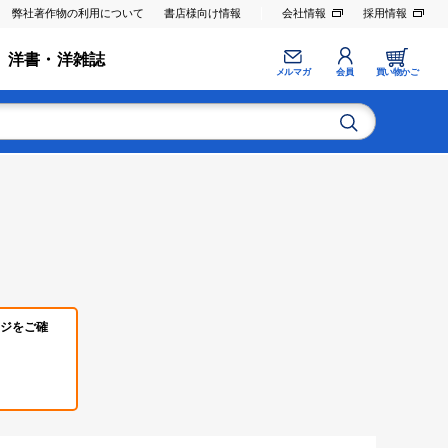
弊社著作物の利用について
書店様向け情報
会社情報
採用情報
洋書・洋雑誌
メルマガ
会員
買い物かご
ジをご確