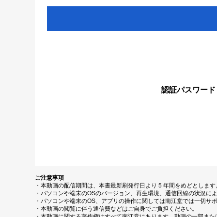
認証パスワード
ご注意事項
・本動画の配信期間は、本書最新刷発行日より 5 年間をめどとしま
・パソコンや端末のOSのバージョン、再生環境、通信回線の状況に
・パソコンや端末のOS、アプリの操作に関しては南江堂では一切サ
・本動画の閲覧に伴う通信費などはご自身でご負担ください。
・本動画に関する著作権はすべて南江堂にあります。動画の一部また