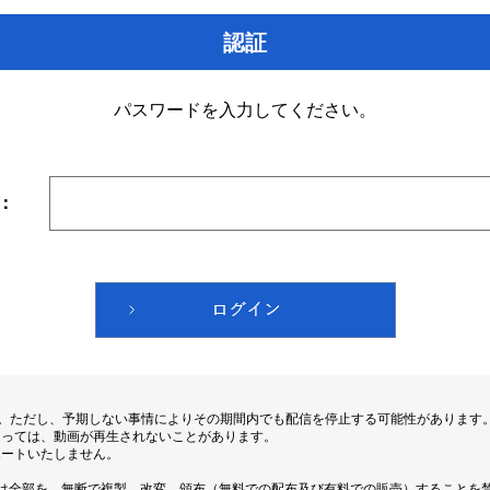
認証
パスワードを入力してください。
：
す。ただし、予期しない事情によりその期間内でも配信を停止する可能性があります
よっては、動画が再生されないことがあります。
ポートいたしません。
は全部を、無断で複製、改変、頒布（無料での配布及び有料での販売）することを