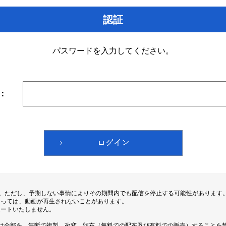
認証
パスワードを入力してください。
：
す。ただし、予期しない事情によりその期間内でも配信を停止する可能性があります
よっては、動画が再生されないことがあります。
ポートいたしません。
は全部を、無断で複製、改変、頒布（無料での配布及び有料での販売）することを