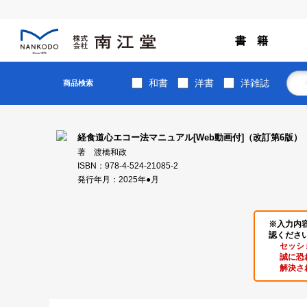
書 籍
和書
洋書
洋雑誌
商品検索
経食道心エコー法マニュアル[Web動画付]（改訂第6版）
著 渡橋和政
ISBN：978-4-524-21085-2
発行年月：2025年●月
※入力内
認くださ
セッシ
誠に恐
解決さ