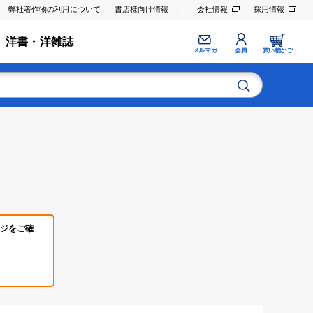
弊社著作物の利用について
書店様向け情報
会社情報
採用情報
洋書・洋雑誌
メルマガ
会員
買い物かご
ジをご確