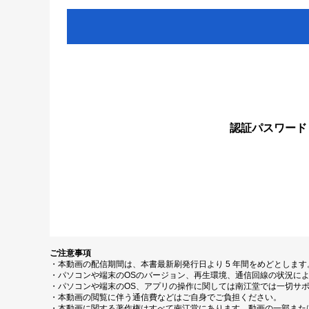
認証パスワード
ご注意事項
・本動画の配信期間は、本書最新刷発行日より 5 年間をめどとしま
・パソコンや端末のOSのバージョン、再生環境、通信回線の状況に
・パソコンや端末のOS、アプリの操作に関しては南江堂では一切サ
・本動画の閲覧に伴う通信費などはご自身でご負担ください。
・本動画に関する著作権はすべて南江堂にあります。動画の一部また