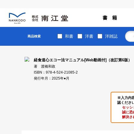
書 籍
和書
洋書
洋雑誌
商品検索
経食道心エコー法マニュアル[Web動画付]（改訂第6版）
著 渡橋和政
ISBN：978-4-524-21085-2
発行年月：2025年●月
※入力内
認くださ
セッシ
誠に恐
解決さ