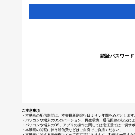
認証パスワード
ご注意事項
・本動画の配信期間は、本書最新刷発行日より 5 年間をめどとしま
・パソコンや端末のOSのバージョン、再生環境、通信回線の状況に
・パソコンや端末のOS、アプリの操作に関しては南江堂では一切サ
・本動画の閲覧に伴う通信費などはご自身でご負担ください。
・本動画に関する著作権はすべて南江堂にあります。動画の一部また