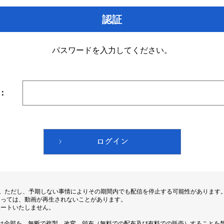
認証
パスワードを入力してください。
：
す。ただし、予期しない事情によりその期間内でも配信を停止する可能性があります
よっては、動画が再生されないことがあります。
ポートいたしません。
は全部を、無断で複製、改変、頒布（無料での配布及び有料での販売）することを