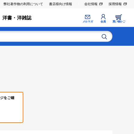
弊社著作物の利用について
書店様向け情報
会社情報
採用情報
洋書・洋雑誌
メルマガ
会員
買い物かご
ジをご確