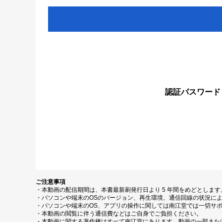
認証パスワード
ご注意事項
・本動画の配信期間は、本書最新刷発行日より 5 年間をめどとしま
・パソコンや端末のOSのバージョン、再生環境、通信回線の状況に
・パソコンや端末のOS、アプリの操作に関しては南江堂では一切サ
・本動画の閲覧に伴う通信費などはご自身でご負担ください。
・本動画に関する著作権はすべて南江堂にあります。動画の一部また