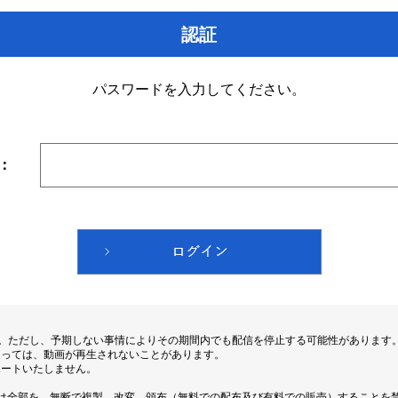
認証
パスワードを入力してください。
：
す。ただし、予期しない事情によりその期間内でも配信を停止する可能性があります
よっては、動画が再生されないことがあります。
ポートいたしません。
は全部を、無断で複製、改変、頒布（無料での配布及び有料での販売）することを