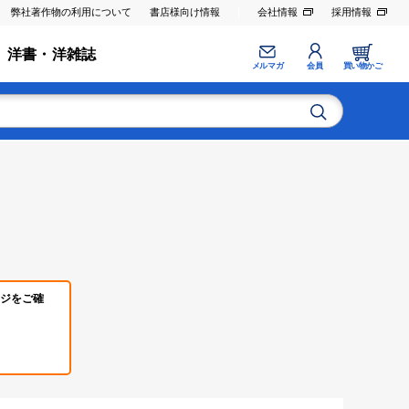
弊社著作物の利用について
書店様向け情報
会社情報
採用情報
洋書・洋雑誌
メルマガ
会員
買い物かご
ジをご確