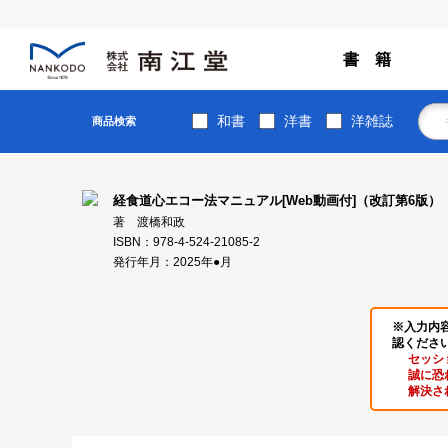
書 籍
和書
洋書
洋雑誌
商品検索
経食道心エコー法マニュアル[Web動画付]（改訂第6版）
著 渡橋和政
ISBN：978-4-524-21085-2
発行年月：2025年●月
※入力内
認くださ
セッシ
誠に恐
解決さ