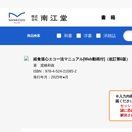
書 籍
和書
洋書
洋雑誌
商品検索
経食道心エコー法マニュアル[Web動画付]（改訂第6版）
著 渡橋和政
ISBN：978-4-524-21085-2
発行年月：2025年●月
※入力内
認くださ
セッシ
誠に恐
解決さ