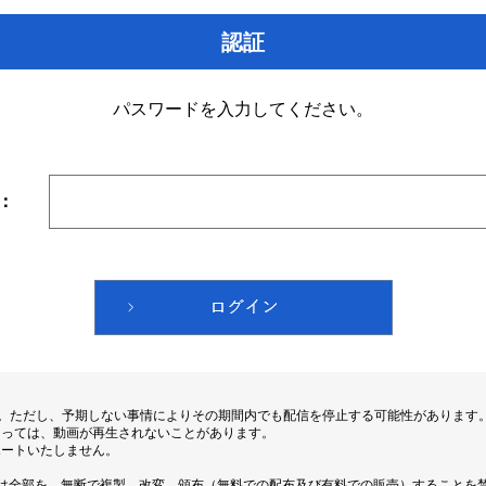
認証
パスワードを入力してください。
：
す。ただし、予期しない事情によりその期間内でも配信を停止する可能性があります
よっては、動画が再生されないことがあります。
ポートいたしません。
は全部を、無断で複製、改変、頒布（無料での配布及び有料での販売）することを