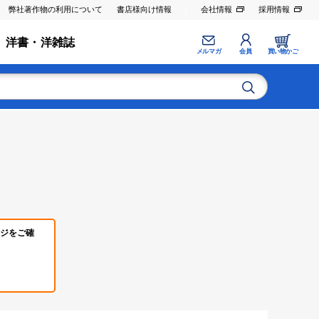
弊社著作物の利用について
書店様向け情報
会社情報
採用情報
洋書・洋雑誌
メルマガ
会員
買い物かご
ジをご確