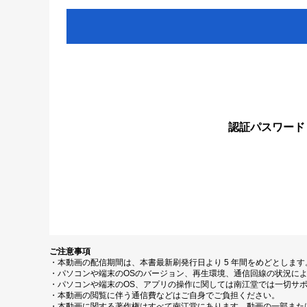
認証パスワード
ご注意事項
・本動画の配信期間は、本書最新刷発行日より 5 年間をめどとしま
・パソコンや端末のOSのバージョン、再生環境、通信回線の状況に
・パソコンや端末のOS、アプリの操作に関しては南江堂では一切サ
・本動画の閲覧に伴う通信費などはご自身でご負担ください。
・本動画に関する著作権はすべて南江堂にあります。動画の一部また