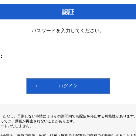
認証
パスワードを入力してください。
：
す。ただし、予期しない事情によりその期間内でも配信を停止する可能性があります
よっては、動画が再生されないことがあります。
ポートいたしません。
は全部を、無断で複製、改変、頒布（無料での配布及び有料での販売）することを