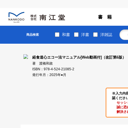
書 籍
和書
洋書
洋雑誌
商品検索
経食道心エコー法マニュアル[Web動画付]（改訂第6版）
著 渡橋和政
ISBN：978-4-524-21085-2
発行年月：2025年●月
※入力内
認くださ
セッシ
誠に恐
解決さ