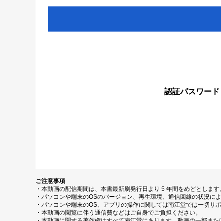
認証パスワード
ご注意事項
・本動画の配信期間は、本書最新刷発行日より 5 年間をめどとしま
・パソコンや端末のOSのバージョン、再生環境、通信回線の状況に
・パソコンや端末のOS、アプリの操作に関しては南江堂では一切サ
・本動画の閲覧に伴う通信費などはご自身でご負担ください。
・本動画に関する著作権はすべて南江堂にあります。動画の一部また