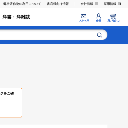
弊社著作物の利用について
書店様向け情報
会社情報
採用情報
洋書・洋雑誌
メルマガ
会員
買い物かご
ジをご確