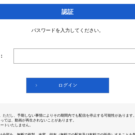
認証
パスワードを入力してください。
：
す。ただし、予期しない事情によりその期間内でも配信を停止する可能性があります
よっては、動画が再生されないことがあります。
ポートいたしません。
は全部を、無断で複製、改変、頒布（無料での配布及び有料での販売）することを