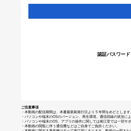
認証パスワード
ご注意事項
・本動画の配信期間は、本書最新刷発行日より 5 年間をめどとしま
・パソコンや端末のOSのバージョン、再生環境、通信回線の状況に
・パソコンや端末のOS、アプリの操作に関しては南江堂では一切サ
・本動画の閲覧に伴う通信費などはご自身でご負担ください。
・本動画に関する著作権はすべて南江堂にあります。動画の一部また