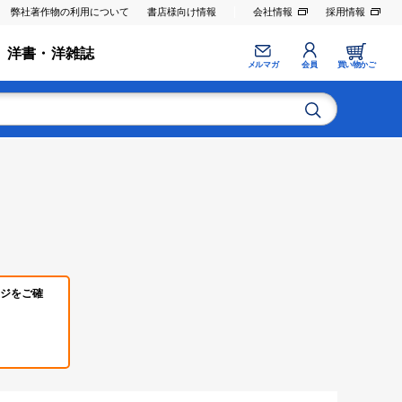
弊社著作物の利用について
書店様向け情報
会社情報
採用情報
洋書・洋雑誌
メルマガ
会員
買い物かご
ジをご確