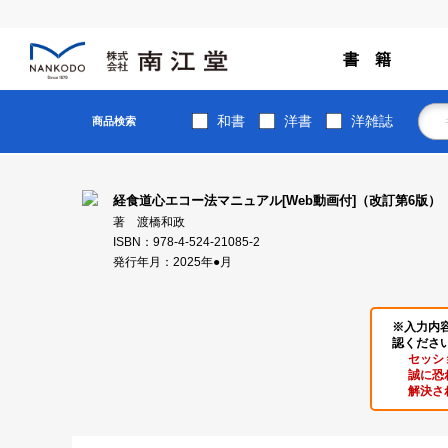
書 籍
和書
洋書
洋雑誌
商品検索
経食道心エコー法マニュアル[Web動画付]（改訂第6版）
著 渡橋和政
ISBN：978-4-524-21085-2
発行年月：2025年●月
※入力内
認くださ
セッシ
誠に恐
解決さ