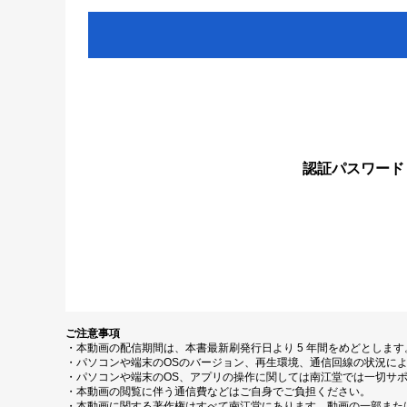
認証パスワード
ご注意事項
・本動画の配信期間は、本書最新刷発行日より 5 年間をめどとしま
・パソコンや端末のOSのバージョン、再生環境、通信回線の状況に
・パソコンや端末のOS、アプリの操作に関しては南江堂では一切サ
・本動画の閲覧に伴う通信費などはご自身でご負担ください。
・本動画に関する著作権はすべて南江堂にあります。動画の一部また