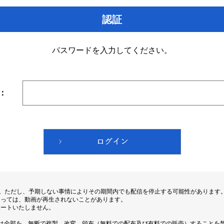
認証
パスワードを入力してください。
：
す。ただし、予期しない事情によりその期間内でも配信を停止する可能性があります
よっては、動画が再生されないことがあります。
ポートいたしません。
は全部を、無断で複製、改変、頒布（無料での配布及び有料での販売）することを