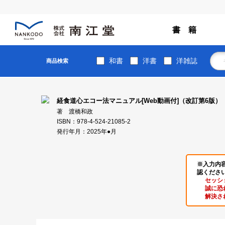
書 籍
和書
洋書
洋雑誌
商品検索
経食道心エコー法マニュアル[Web動画付]（改訂第6版）
著 渡橋和政
ISBN：978-4-524-21085-2
発行年月：2025年●月
※入力内
認くださ
セッシ
誠に恐
解決さ