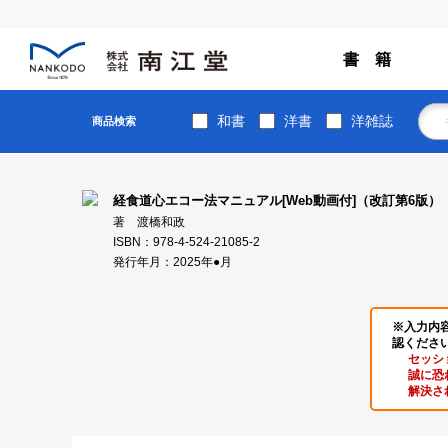
書 籍
和書
洋書
洋雑誌
商品検索
経食道心エコー法マニュアル[Web動画付]（改訂第6版）
著 渡橋和政
ISBN：978-4-524-21085-2
発行年月：2025年●月
※入力内
認くださ
セッシ
誠に恐
解決さ