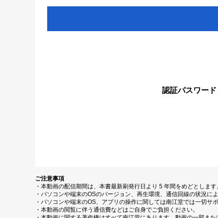
認証パスワード
ご注意事項
・本動画の配信期間は、本書最新刷発行日より 5 年間をめどとしま
・パソコンや端末のOSのバージョン、再生環境、通信回線の状況に
・パソコンや端末のOS、アプリの操作に関しては南江堂では一切サ
・本動画の閲覧に伴う通信費などはご自身でご負担ください。
・本動画に関する著作権はすべて南江堂にあります。動画の一部また