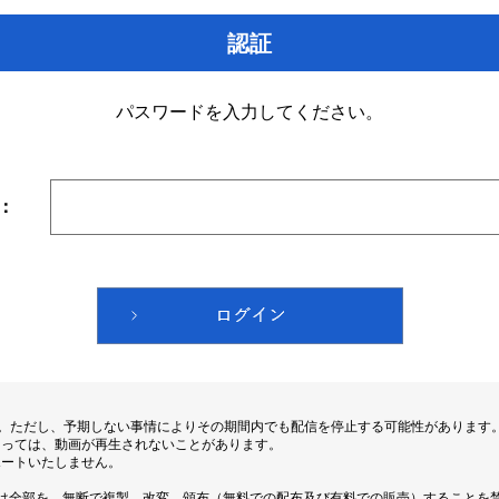
認証
パスワードを入力してください。
：
す。ただし、予期しない事情によりその期間内でも配信を停止する可能性があります
よっては、動画が再生されないことがあります。
ポートいたしません。
は全部を、無断で複製、改変、頒布（無料での配布及び有料での販売）することを