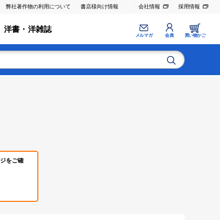
弊社著作物の利用について
書店様向け情報
会社情報
採用情報
洋書・洋雑誌
メルマガ
会員
買い物かご
ジをご確