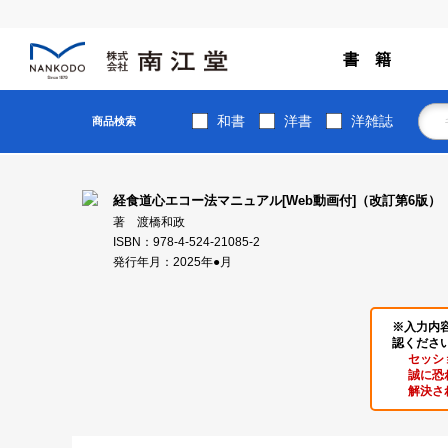
書 籍
和書
洋書
洋雑誌
商品検索
経食道心エコー法マニュアル[Web動画付]（改訂第6版）
著 渡橋和政
ISBN：978-4-524-21085-2
発行年月：2025年●月
※入力内
認くださ
セッシ
誠に恐
解決さ