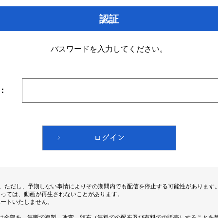
認証
パスワードを入力してください。
：
す。ただし、予期しない事情によりその期間内でも配信を停止する可能性があります
よっては、動画が再生されないことがあります。
ポートいたしません。
は全部を、無断で複製、改変、頒布（無料での配布及び有料での販売）することを