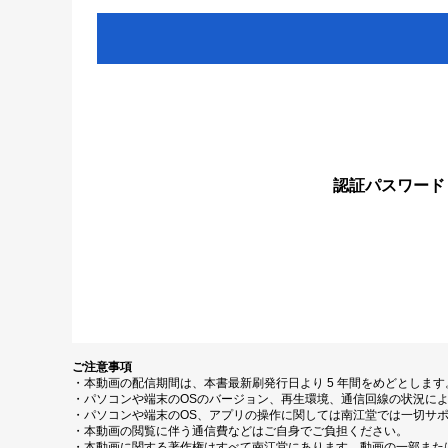
認証パスワード
ご注意事項
・本動画の配信期間は、本書最新刷発行日より 5 年間をめどとしま
・パソコンや端末のOSのバージョン、再生環境、通信回線の状況に
・パソコンや端末のOS、アプリの操作に関しては南江堂では一切サ
・本動画の閲覧に伴う通信費などはご自身でご負担ください。
・本動画に関する著作権はすべて南江堂にあります。動画の一部また