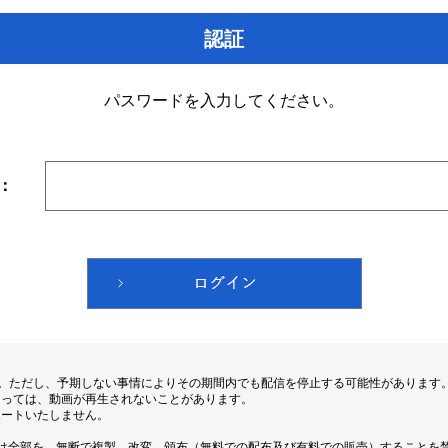
認証
パスワードを入力してください。
：
す。ただし、予期しない事情によりその期間内でも配信を停止する可能性があります
よっては、動画が再生されないことがあります。
ポートいたしません。
は全部を、無断で複製、改変、頒布（無料での配布及び有料での販売）することを