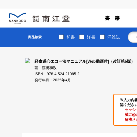
書 籍
和書
洋書
洋雑誌
商品検索
経食道心エコー法マニュアル[Web動画付]（改訂第6版）
著 渡橋和政
ISBN：978-4-524-21085-2
発行年月：2025年●月
※入力内
認くださ
セッシ
誠に恐
解決さ