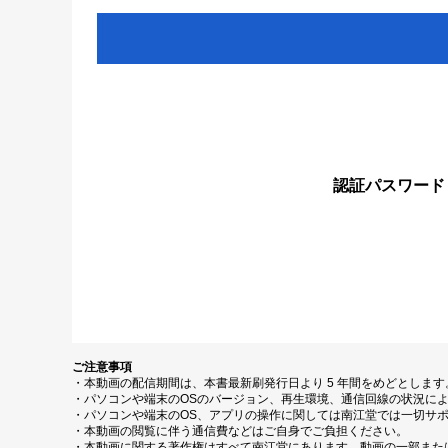
認証パスワード
ご注意事項
・本動画の配信期間は、本書最新刷発行日より 5 年間をめどとしま
・パソコンや端末のOSのバージョン、再生環境、通信回線の状況に
・パソコンや端末のOS、アプリの操作に関しては南江堂では一切サ
・本動画の閲覧に伴う通信費などはご自身でご負担ください。
・本動画に関する著作権はすべて南江堂にあります。動画の一部また