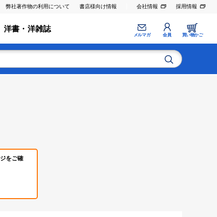
弊社著作物の利用について
書店様向け情報
会社情報
採用情報
洋書・洋雑誌
メルマガ
会員
買い物かご
ジをご確