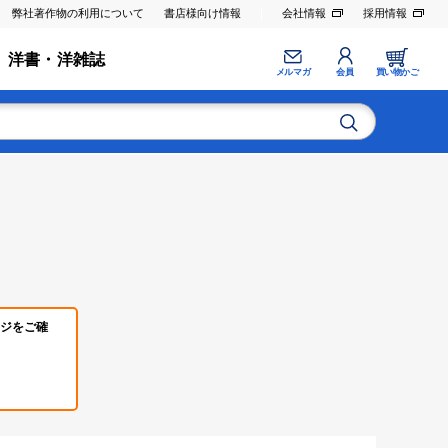
弊社著作物の利用について
書店様向け情報
会社情報
採用情報
洋書・洋雑誌
メルマガ
会員
買い物かご
ジをご確