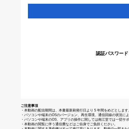
認証パスワード
ご注意事項
・本動画の配信期間は、本書最新刷発行日より 5 年間をめどとしま
・パソコンや端末のOSのバージョン、再生環境、通信回線の状況に
・パソコンや端末のOS、アプリの操作に関しては南江堂では一切サ
・本動画の閲覧に伴う通信費などはご自身でご負担ください。
・本動画に関する著作権はすべて南江堂にあります。動画の一部また