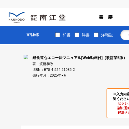
書 籍
和書
洋書
洋雑誌
商品検索
経食道心エコー法マニュアル[Web動画付]（改訂第6版）
著 渡橋和政
ISBN：978-4-524-21085-2
発行年月：2025年●月
※入力内
認くださ
セッシ
誠に恐
解決さ