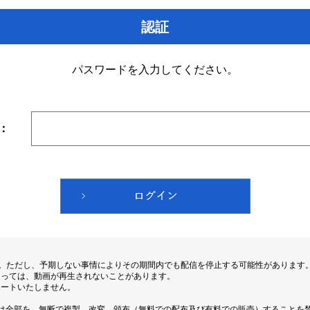
認証
パスワードを入力してください。
：
す。ただし、予期しない事情によりその期間内でも配信を停止する可能性があります
よっては、動画が再生されないことがあります。
ポートいたしません。
は全部を、無断で複製、改変、頒布（無料での配布及び有料での販売）することを