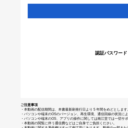
認証パスワード
ご注意事項
・本動画の配信期間は、本書最新刷発行日より 5 年間をめどとしま
・パソコンや端末のOSのバージョン、再生環境、通信回線の状況に
・パソコンや端末のOS、アプリの操作に関しては南江堂では一切サ
・本動画の閲覧に伴う通信費などはご自身でご負担ください。
・本動画に関する著作権はすべて南江堂にあります。動画の一部また