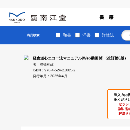
書 籍
和書
洋書
洋雑誌
商品検索
経食道心エコー法マニュアル[Web動画付]（改訂第6版）
著 渡橋和政
ISBN：978-4-524-21085-2
発行年月：2025年●月
※入力内
認くださ
セッシ
誠に恐
解決さ