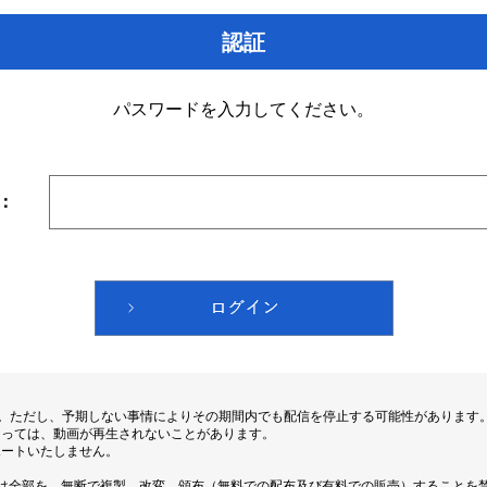
認証
パスワードを入力してください。
：
す。ただし、予期しない事情によりその期間内でも配信を停止する可能性があります
よっては、動画が再生されないことがあります。
ポートいたしません。
は全部を、無断で複製、改変、頒布（無料での配布及び有料での販売）することを