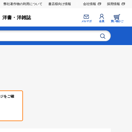
弊社著作物の利用について
書店様向け情報
会社情報
採用情報
洋書・洋雑誌
メルマガ
会員
買い物かご
ジをご確