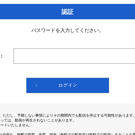
認証
パスワードを入力してください。
：
す。ただし、予期しない事情によりその期間内でも配信を停止する可能性があります
よっては、動画が再生されないことがあります。
ポートいたしません。
は全部を、無断で複製、改変、頒布（無料での配布及び有料での販売）することを