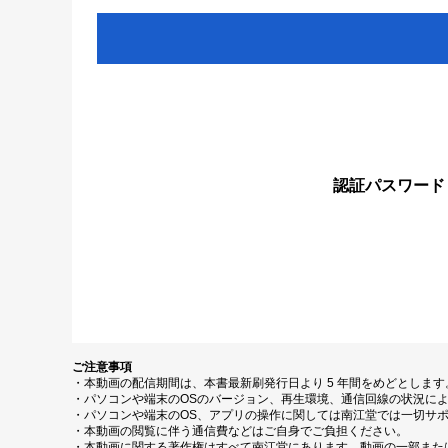
認証パスワード
ご注意事項
・本動画の配信期間は、本書最新刷発行日より 5 年間をめどとしま
・パソコンや端末のOSのバージョン、再生環境、通信回線の状況に
・パソコンや端末のOS、アプリの操作に関しては南江堂では一切サ
・本動画の閲覧に伴う通信費などはご自身でご負担ください。
・本動画に関する著作権はすべて南江堂にあります。動画の一部また