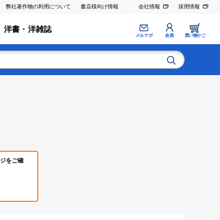
弊社著作物の利用について
書店様向け情報
会社情報
採用情報
洋書・洋雑誌
メルマガ
会員
買い物かご
ジをご確