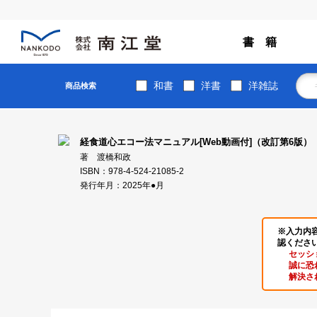
書 籍
和書
洋書
洋雑誌
商品検索
経食道心エコー法マニュアル[Web動画付]（改訂第6版）
著 渡橋和政
ISBN：978-4-524-21085-2
発行年月：2025年●月
※入力内
認くださ
セッシ
誠に恐
解決さ