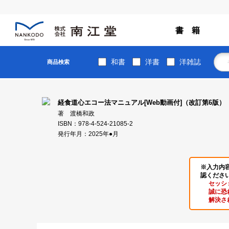
書 籍
和書
洋書
洋雑誌
商品検索
経食道心エコー法マニュアル[Web動画付]（改訂第6版）
著 渡橋和政
ISBN：978-4-524-21085-2
発行年月：2025年●月
※入力内
認くださ
セッシ
誠に恐
解決さ