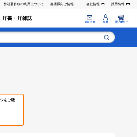
弊社著作物の利用について
書店様向け情報
会社情報
採用情報
洋書・洋雑誌
メルマガ
会員
買い物かご
ジをご確