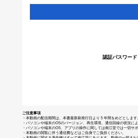
認証パスワード
ご注意事項
・本動画の配信期間は、本書最新刷発行日より 5 年間をめどとしま
・パソコンや端末のOSのバージョン、再生環境、通信回線の状況に
・パソコンや端末のOS、アプリの操作に関しては南江堂では一切サ
・本動画の閲覧に伴う通信費などはご自身でご負担ください。
・本動画に関する著作権はすべて南江堂にあります。動画の一部また