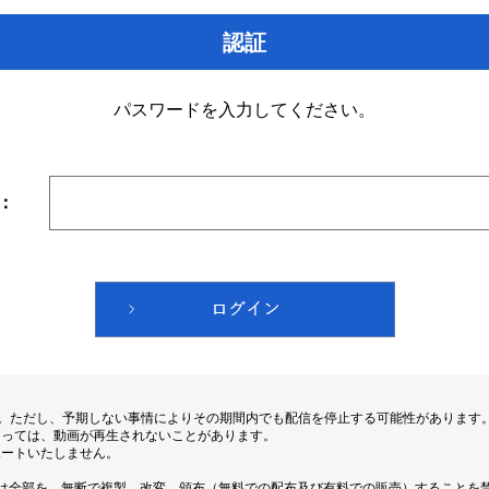
認証
パスワードを入力してください。
：
す。ただし、予期しない事情によりその期間内でも配信を停止する可能性があります
よっては、動画が再生されないことがあります。
ポートいたしません。
は全部を、無断で複製、改変、頒布（無料での配布及び有料での販売）することを