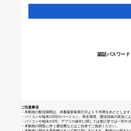
認証パスワード
ご注意事項
・本動画の配信期間は、本書最新刷発行日より 5 年間をめどとしま
・パソコンや端末のOSのバージョン、再生環境、通信回線の状況に
・パソコンや端末のOS、アプリの操作に関しては南江堂では一切サ
・本動画の閲覧に伴う通信費などはご自身でご負担ください。
・本動画に関する著作権はすべて南江堂にあります。動画の一部また