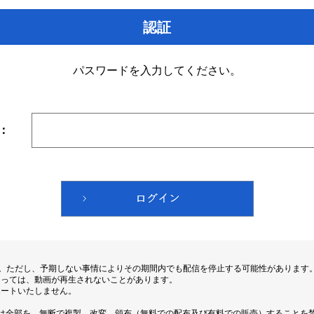
認証
パスワードを入力してください。
：
す。ただし、予期しない事情によりその期間内でも配信を停止する可能性があります
よっては、動画が再生されないことがあります。
ポートいたしません。
は全部を、無断で複製、改変、頒布（無料での配布及び有料での販売）することを