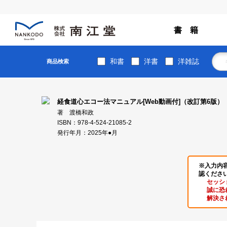
書 籍
和書
洋書
洋雑誌
商品検索
経食道心エコー法マニュアル[Web動画付]（改訂第6版）
著 渡橋和政
ISBN：978-4-524-21085-2
発行年月：2025年●月
※入力内
認くださ
セッシ
誠に恐
解決さ