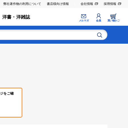
弊社著作物の利用について
書店様向け情報
会社情報
採用情報
洋書・洋雑誌
メルマガ
会員
買い物かご
ジをご確