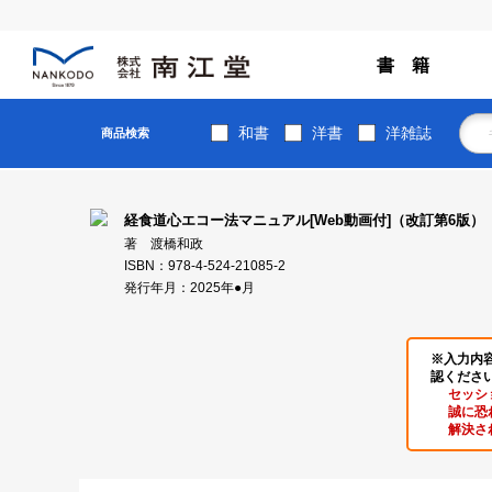
書 籍
和書
洋書
洋雑誌
商品検索
経食道心エコー法マニュアル[Web動画付]（改訂第6版）
著 渡橋和政
ISBN：978-4-524-21085-2
発行年月：2025年●月
※入力内
認くださ
セッシ
誠に恐
解決さ