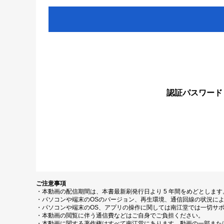
認証パスワード
ご注意事項
・本動画の配信期間は、本書最新刷発行日より 5 年間をめどとしま
・パソコンや端末のOSのバージョン、再生環境、通信回線の状況に
・パソコンや端末のOS、アプリの操作に関しては南江堂では一切サ
・本動画の閲覧に伴う通信費などはご自身でご負担ください。
・本動画に関する著作権はすべて南江堂にあります。動画の一部また