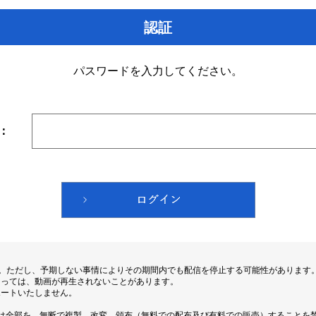
認証
パスワードを入力してください。
：
す。ただし、予期しない事情によりその期間内でも配信を停止する可能性があります
よっては、動画が再生されないことがあります。
ポートいたしません。
は全部を、無断で複製、改変、頒布（無料での配布及び有料での販売）することを