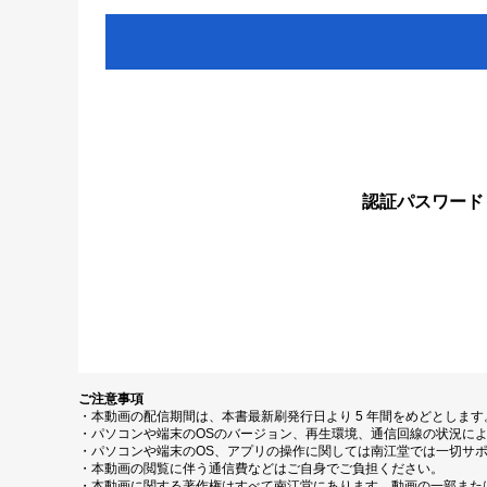
認証パスワード
ご注意事項
・本動画の配信期間は、本書最新刷発行日より 5 年間をめどとしま
・パソコンや端末のOSのバージョン、再生環境、通信回線の状況に
・パソコンや端末のOS、アプリの操作に関しては南江堂では一切サ
・本動画の閲覧に伴う通信費などはご自身でご負担ください。
・本動画に関する著作権はすべて南江堂にあります。動画の一部また