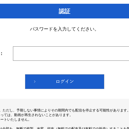
認証
パスワードを入力してください。
：
す。ただし、予期しない事情によりその期間内でも配信を停止する可能性があります
よっては、動画が再生されないことがあります。
ポートいたしません。
は全部を、無断で複製、改変、頒布（無料での配布及び有料での販売）することを