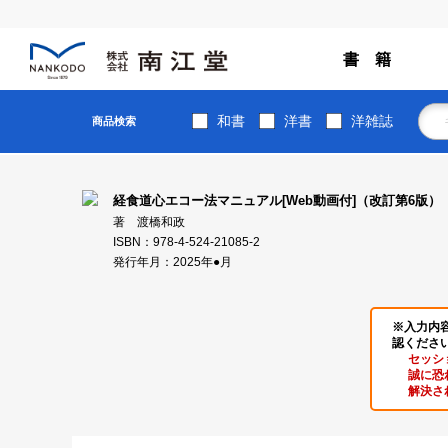
書 籍
和書
洋書
洋雑誌
商品検索
経食道心エコー法マニュアル[Web動画付]（改訂第6版）
著 渡橋和政
ISBN：978-4-524-21085-2
発行年月：2025年●月
※入力内
認くださ
セッシ
誠に恐
解決さ