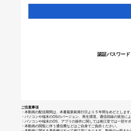
認証パスワード
ご注意事項
・本動画の配信期間は、本書最新刷発行日より 5 年間をめどとしま
・パソコンや端末のOSのバージョン、再生環境、通信回線の状況に
・パソコンや端末のOS、アプリの操作に関しては南江堂では一切サ
・本動画の閲覧に伴う通信費などはご自身でご負担ください。
・本動画に関する著作権はすべて南江堂にあります。動画の一部また