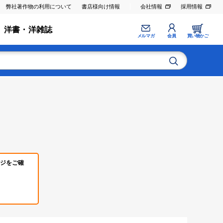
弊社著作物の利用について
書店様向け情報
会社情報
採用情報
洋書・洋雑誌
メルマガ
会員
買い物かご
ジをご確