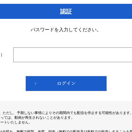
認証
パスワードを入力してください。
：
す。ただし、予期しない事情によりその期間内でも配信を停止する可能性があります
よっては、動画が再生されないことがあります。
ポートいたしません。
は全部を、無断で複製、改変、頒布（無料での配布及び有料での販売）することを