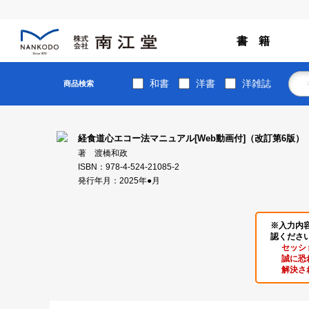
書 籍
和書
洋書
洋雑誌
商品検索
経食道心エコー法マニュアル[Web動画付]（改訂第6版）
著 渡橋和政
ISBN：978-4-524-21085-2
発行年月：2025年●月
※入力内
認くださ
セッシ
誠に恐
解決さ