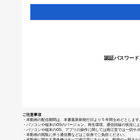
認証パスワード
ご注意事項
・本動画の配信期間は、本書最新刷発行日より 5 年間をめどとしま
・パソコンや端末のOSのバージョン、再生環境、通信回線の状況に
・パソコンや端末のOS、アプリの操作に関しては南江堂では一切サ
・本動画の閲覧に伴う通信費などはご自身でご負担ください。
・本動画に関する著作権はすべて南江堂にあります。動画の一部また