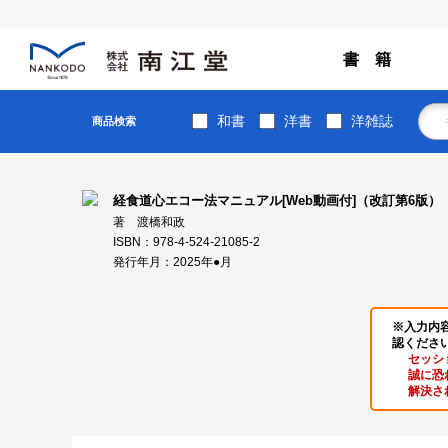
書 籍
和書
洋書
洋雑誌
商品検索
経食道心エコー法マニュアル[Web動画付]（改訂第6版）
著 渡橋和政
ISBN：978-4-524-21085-2
発行年月：2025年●月
※入力内
認くださ
セッシ
誠に恐
解決さ