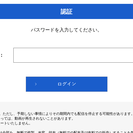
認証
パスワードを入力してください。
：
す。ただし、予期しない事情によりその期間内でも配信を停止する可能性があります
よっては、動画が再生されないことがあります。
ポートいたしません。
は全部を、無断で複製、改変、頒布（無料での配布及び有料での販売）することを