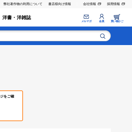
弊社著作物の利用について
書店様向け情報
会社情報
採用情報
洋書・洋雑誌
メルマガ
会員
買い物かご
ジをご確