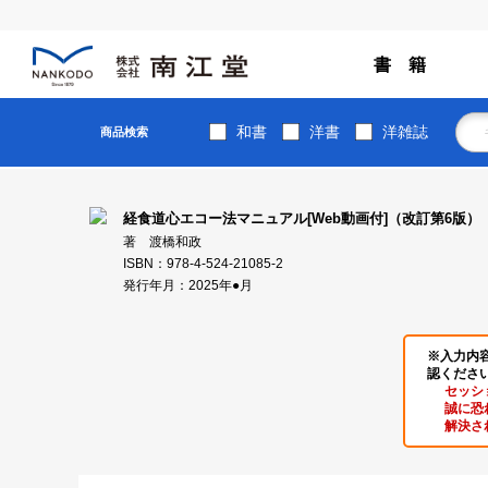
書 籍
和書
洋書
洋雑誌
商品検索
経食道心エコー法マニュアル[Web動画付]（改訂第6版）
著 渡橋和政
ISBN：978-4-524-21085-2
発行年月：2025年●月
※入力内
認くださ
セッシ
誠に恐
解決さ