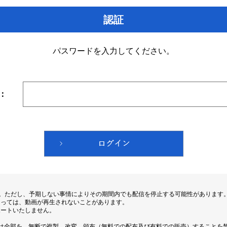
認証
パスワードを入力してください。
：
す。ただし、予期しない事情によりその期間内でも配信を停止する可能性があります
よっては、動画が再生されないことがあります。
ポートいたしません。
は全部を、無断で複製、改変、頒布（無料での配布及び有料での販売）することを