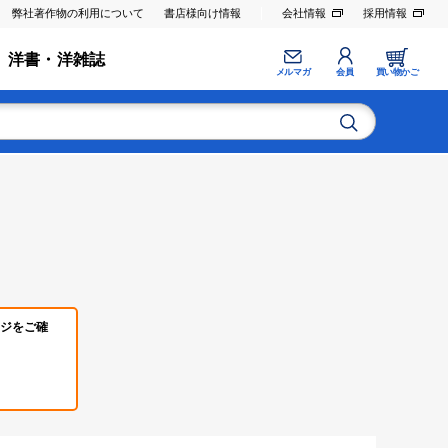
弊社著作物の利用について
書店様向け情報
会社情報
採用情報
洋書・洋雑誌
メルマガ
会員
買い物かご
ジをご確