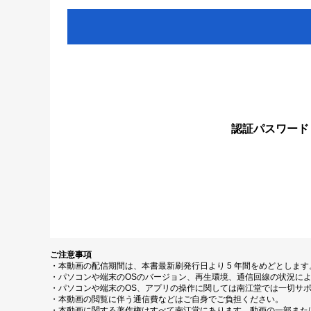
認証パスワード
ご注意事項
・本動画の配信期間は、本書最新刷発行日より 5 年間をめどとしま
・パソコンや端末のOSのバージョン、再生環境、通信回線の状況に
・パソコンや端末のOS、アプリの操作に関しては南江堂では一切サ
・本動画の閲覧に伴う通信費などはご自身でご負担ください。
・本動画に関する著作権はすべて南江堂にあります。動画の一部また