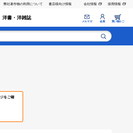
弊社著作物の利用について
書店様向け情報
会社情報
採用情報
洋書・洋雑誌
メルマガ
会員
買い物かご
ジをご確