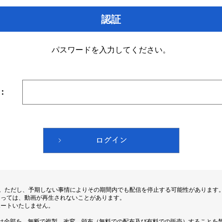
認証
パスワードを入力してください。
：
す。ただし、予期しない事情によりその期間内でも配信を停止する可能性があります
よっては、動画が再生されないことがあります。
ポートいたしません。
は全部を、無断で複製、改変、頒布（無料での配布及び有料での販売）することを