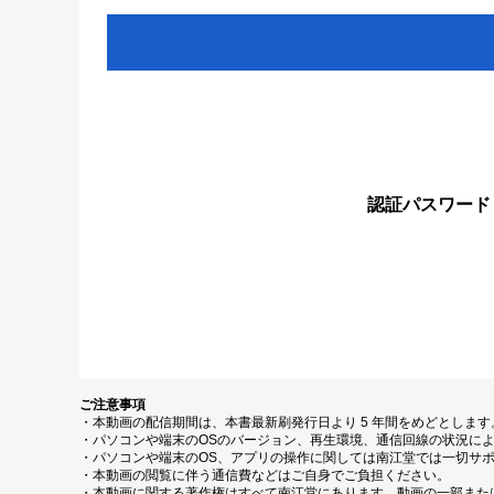
認証パスワード
ご注意事項
・本動画の配信期間は、本書最新刷発行日より 5 年間をめどとしま
・パソコンや端末のOSのバージョン、再生環境、通信回線の状況に
・パソコンや端末のOS、アプリの操作に関しては南江堂では一切サ
・本動画の閲覧に伴う通信費などはご自身でご負担ください。
・本動画に関する著作権はすべて南江堂にあります。動画の一部また