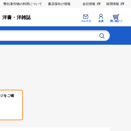
弊社著作物の利用について
書店様向け情報
会社情報
採用情報
洋書・洋雑誌
メルマガ
会員
買い物かご
ジをご確