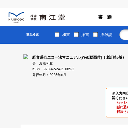
書 籍
和書
洋書
洋雑誌
商品検索
経食道心エコー法マニュアル[Web動画付]（改訂第6版）
著 渡橋和政
ISBN：978-4-524-21085-2
発行年月：2025年●月
※入力内
認くださ
セッシ
誠に恐
解決さ