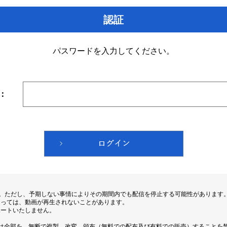
認証
パスワードを入力してください。
：
す。ただし、予期しない事情によりその期間内でも配信を停止する可能性があります
よっては、動画が再生されないことがあります。
ポートいたしません。
は全部を、無断で複製、改変、頒布（無料での配布及び有料での販売）することを