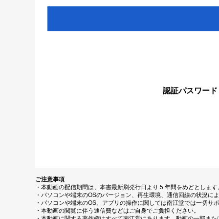
認証パスワード
ご注意事項
・本動画の配信期間は、本書最新刷発行日より 5 年間をめどとしま
・パソコンや端末のOSのバージョン、再生環境、通信回線の状況に
・パソコンや端末のOS、アプリの操作に関しては南江堂では一切サ
・本動画の閲覧に伴う通信費などはご自身でご負担ください。
・本動画に関する著作権はすべて南江堂にあります。動画の一部また