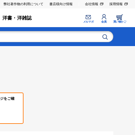
弊社著作物の利用について
書店様向け情報
会社情報
採用情報
洋書・洋雑誌
メルマガ
会員
買い物かご
ジをご確