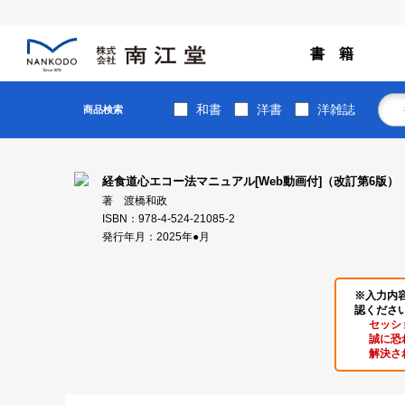
書 籍
和書
洋書
洋雑誌
商品検索
経食道心エコー法マニュアル[Web動画付]（改訂第6版）
著 渡橋和政
ISBN：978-4-524-21085-2
発行年月：2025年●月
※入力内
認くださ
セッシ
誠に恐
解決さ