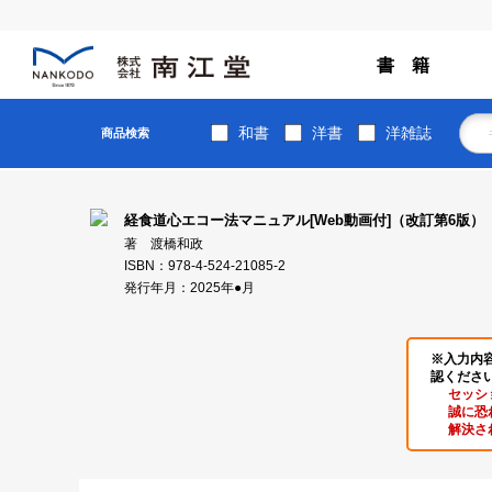
書 籍
和書
洋書
洋雑誌
商品検索
経食道心エコー法マニュアル[Web動画付]（改訂第6版）
著 渡橋和政
ISBN：978-4-524-21085-2
発行年月：2025年●月
※入力内
認くださ
セッシ
誠に恐
解決さ