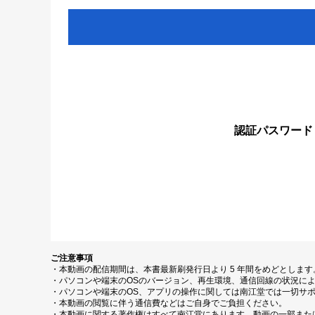
認証パスワード
ご注意事項
・本動画の配信期間は、本書最新刷発行日より 5 年間をめどとしま
・パソコンや端末のOSのバージョン、再生環境、通信回線の状況に
・パソコンや端末のOS、アプリの操作に関しては南江堂では一切サ
・本動画の閲覧に伴う通信費などはご自身でご負担ください。
・本動画に関する著作権はすべて南江堂にあります。動画の一部また