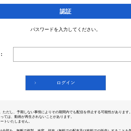
認証
パスワードを入力してください。
：
す。ただし、予期しない事情によりその期間内でも配信を停止する可能性があります
よっては、動画が再生されないことがあります。
ポートいたしません。
は全部を、無断で複製、改変、頒布（無料での配布及び有料での販売）することを