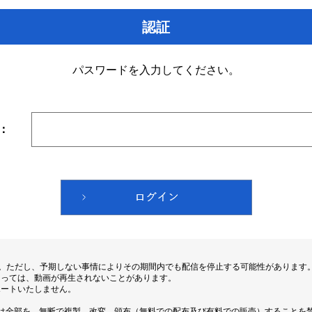
認証
パスワードを入力してください。
：
す。ただし、予期しない事情によりその期間内でも配信を停止する可能性があります
よっては、動画が再生されないことがあります。
ポートいたしません。
は全部を、無断で複製、改変、頒布（無料での配布及び有料での販売）することを