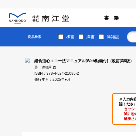
書 籍
和書
洋書
洋雑誌
商品検索
経食道心エコー法マニュアル[Web動画付]（改訂第6版）
著 渡橋和政
ISBN：978-4-524-21085-2
発行年月：2025年●月
※入力内
認くださ
セッシ
誠に恐
解決さ