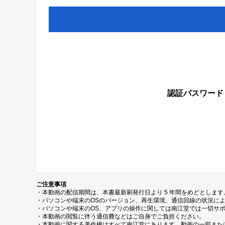
認証パスワード
ご注意事項
・本動画の配信期間は、本書最新刷発行日より 5 年間をめどとしま
・パソコンや端末のOSのバージョン、再生環境、通信回線の状況に
・パソコンや端末のOS、アプリの操作に関しては南江堂では一切サ
・本動画の閲覧に伴う通信費などはご自身でご負担ください。
・本動画に関する著作権はすべて南江堂にあります。動画の一部また