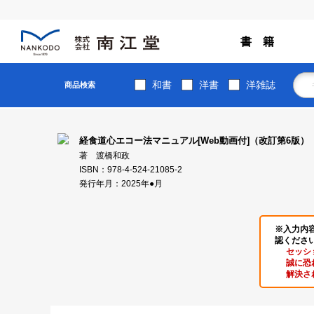
書 籍
和書
洋書
洋雑誌
商品検索
経食道心エコー法マニュアル[Web動画付]（改訂第6版）
著 渡橋和政
ISBN：978-4-524-21085-2
発行年月：2025年●月
※入力内
認くださ
セッシ
誠に恐
解決さ