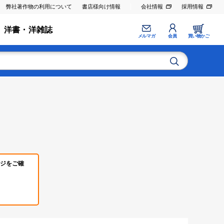
弊社著作物の利用について
書店様向け情報
会社情報
採用情報
洋書・洋雑誌
メルマガ
会員
買い物かご
ジをご確