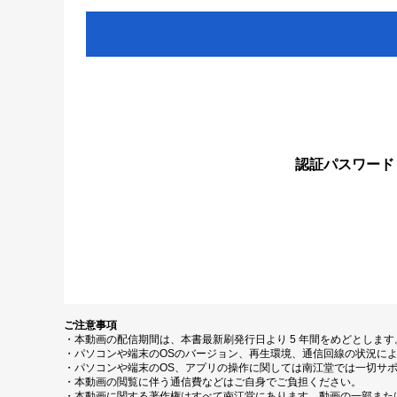
認証パスワード
ご注意事項
・本動画の配信期間は、本書最新刷発行日より 5 年間をめどとしま
・パソコンや端末のOSのバージョン、再生環境、通信回線の状況に
・パソコンや端末のOS、アプリの操作に関しては南江堂では一切サ
・本動画の閲覧に伴う通信費などはご自身でご負担ください。
・本動画に関する著作権はすべて南江堂にあります。動画の一部また