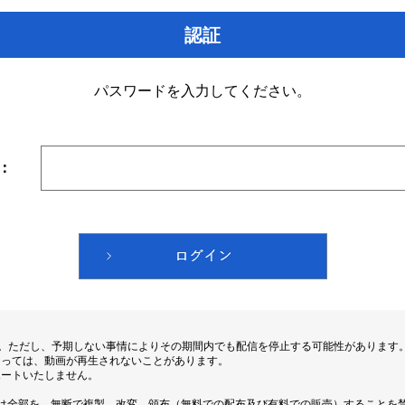
認証
パスワードを入力してください。
：
す。ただし、予期しない事情によりその期間内でも配信を停止する可能性があります
よっては、動画が再生されないことがあります。
ポートいたしません。
は全部を、無断で複製、改変、頒布（無料での配布及び有料での販売）することを