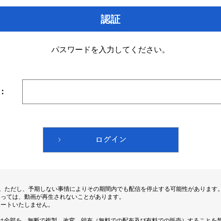
認証
パスワードを入力してください。
：
す。ただし、予期しない事情によりその期間内でも配信を停止する可能性があります
よっては、動画が再生されないことがあります。
ポートいたしません。
は全部を、無断で複製、改変、頒布（無料での配布及び有料での販売）することを