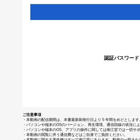
認証パスワード
ご注意事項
・本動画の配信期間は、本書最新刷発行日より 5 年間をめどとしま
・パソコンや端末のOSのバージョン、再生環境、通信回線の状況に
・パソコンや端末のOS、アプリの操作に関しては南江堂では一切サ
・本動画の閲覧に伴う通信費などはご自身でご負担ください。
・本動画に関する著作権はすべて南江堂にあります。動画の一部また