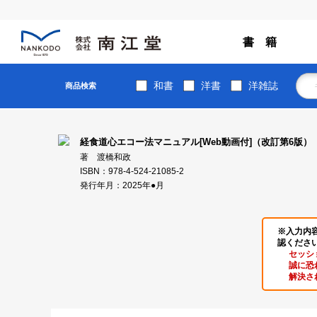
書 籍
和書
洋書
洋雑誌
商品検索
経食道心エコー法マニュアル[Web動画付]（改訂第6版）
著 渡橋和政
ISBN：978-4-524-21085-2
発行年月：2025年●月
※入力内
認くださ
セッシ
誠に恐
解決さ