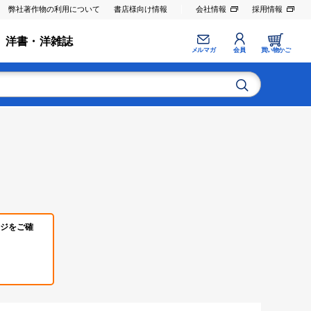
弊社著作物の利用について
書店様向け情報
会社情報
採用情報
洋書・洋雑誌
メルマガ
会員
買い物かご
ジをご確