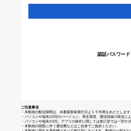
認証パスワード
ご注意事項
・本動画の配信期間は、本書最新刷発行日より 5 年間をめどとしま
・パソコンや端末のOSのバージョン、再生環境、通信回線の状況に
・パソコンや端末のOS、アプリの操作に関しては南江堂では一切サ
・本動画の閲覧に伴う通信費などはご自身でご負担ください。
・本動画に関する著作権はすべて南江堂にあります。動画の一部また