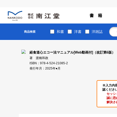
書 籍
和書
洋書
洋雑誌
商品検索
経食道心エコー法マニュアル[Web動画付]（改訂第6版）
著 渡橋和政
ISBN：978-4-524-21085-2
発行年月：2025年●月
※入力内
認くださ
セッシ
誠に恐
解決さ