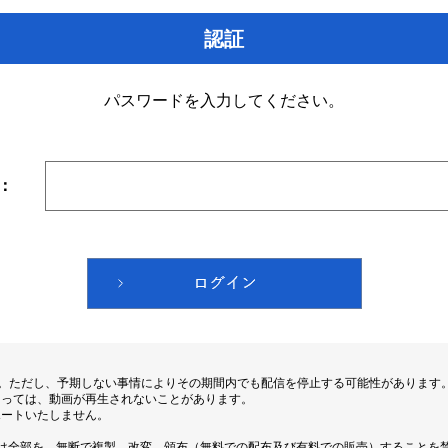
認証
パスワードを入力してください。
：
す。ただし、予期しない事情によりその期間内でも配信を停止する可能性があります
よっては、動画が再生されないことがあります。
ポートいたしません。
は全部を、無断で複製、改変、頒布（無料での配布及び有料での販売）することを