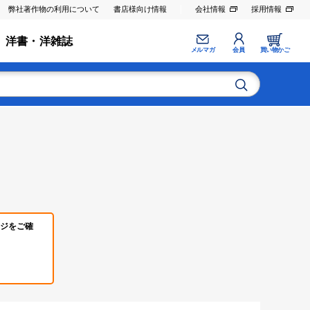
弊社著作物の利用について
書店様向け情報
会社情報
採用情報
洋書・洋雑誌
メルマガ
会員
買い物かご
ジをご確