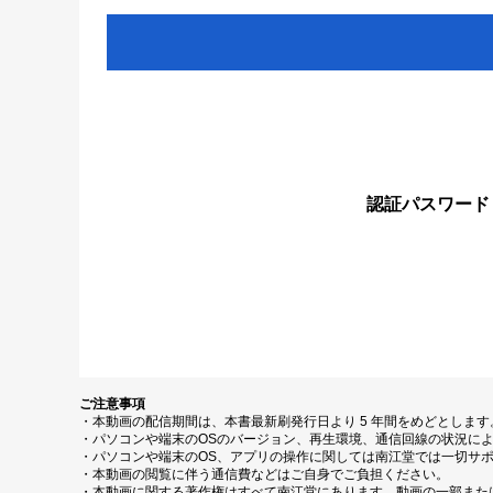
認証パスワード
ご注意事項
・本動画の配信期間は、本書最新刷発行日より 5 年間をめどとしま
・パソコンや端末のOSのバージョン、再生環境、通信回線の状況に
・パソコンや端末のOS、アプリの操作に関しては南江堂では一切サ
・本動画の閲覧に伴う通信費などはご自身でご負担ください。
・本動画に関する著作権はすべて南江堂にあります。動画の一部また