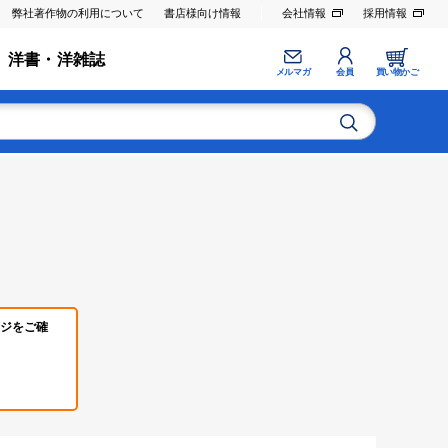
弊社著作物の利用について
書店様向け情報
会社情報
採用情報
洋書・洋雑誌
メルマガ
会員
買い物かご
ジをご確