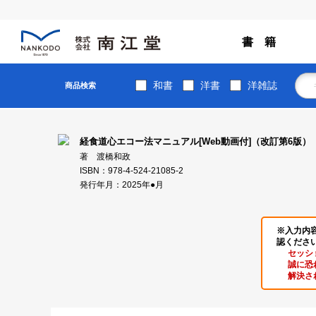
書 籍
和書
洋書
洋雑誌
商品検索
経食道心エコー法マニュアル[Web動画付]（改訂第6版）
著 渡橋和政
ISBN：978-4-524-21085-2
発行年月：2025年●月
※入力内
認くださ
セッシ
誠に恐
解決さ