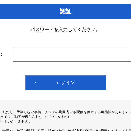
認証
パスワードを入力してください。
：
す。ただし、予期しない事情によりその期間内でも配信を停止する可能性があります
よっては、動画が再生されないことがあります。
ポートいたしません。
は全部を、無断で複製、改変、頒布（無料での配布及び有料での販売）することを