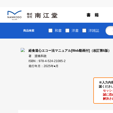
書 籍
和書
洋書
洋雑誌
商品検索
経食道心エコー法マニュアル[Web動画付]（改訂第6版）
著 渡橋和政
ISBN：978-4-524-21085-2
発行年月：2025年●月
※入力内
認くださ
セッシ
誠に恐
解決さ