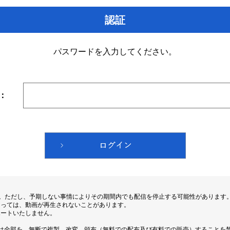
認証
パスワードを入力してください。
：
す。ただし、予期しない事情によりその期間内でも配信を停止する可能性があります
よっては、動画が再生されないことがあります。
ポートいたしません。
は全部を、無断で複製、改変、頒布（無料での配布及び有料での販売）することを