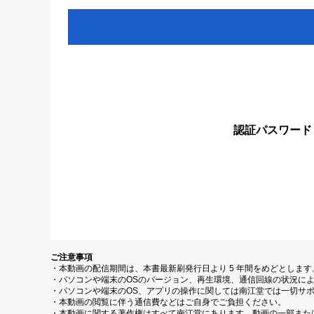
認証パスワード
ご注意事項
・本動画の配信期間は、本書最新刷発行日より 5 年間をめどとしま
・パソコンや端末のOSのバージョン、再生環境、通信回線の状況に
・パソコンや端末のOS、アプリの操作に関しては南江堂では一切サ
・本動画の閲覧に伴う通信費などはご自身でご負担ください。
・本動画に関する著作権はすべて南江堂にあります。動画の一部また