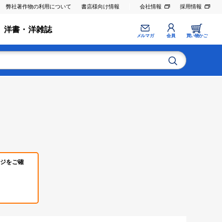
弊社著作物の利用について
書店様向け情報
会社情報
採用情報
洋書・洋雑誌
メルマガ
会員
買い物かご
ジをご確