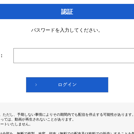
認証
パスワードを入力してください。
：
す。ただし、予期しない事情によりその期間内でも配信を停止する可能性があります
よっては、動画が再生されないことがあります。
ポートいたしません。
は全部を、無断で複製、改変、頒布（無料での配布及び有料での販売）することを