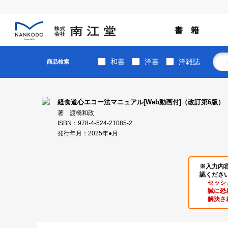
書 籍
和書
洋書
洋雑誌
商品検索
経食道心エコー法マニュアル[Web動画付]（改訂第6版）
著 渡橋和政
ISBN：978-4-524-21085-2
発行年月：2025年●月
※入力内
認くださ
セッシ
誠に恐
解決さ