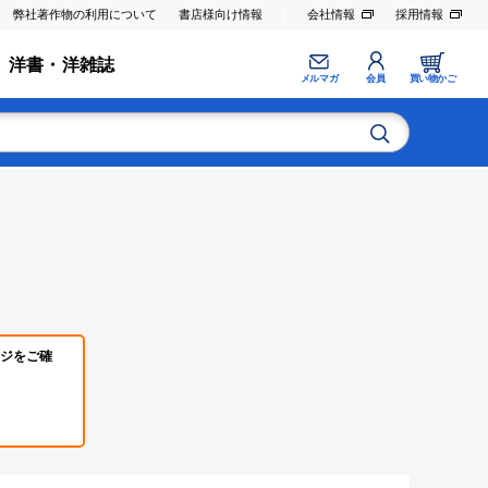
弊社著作物の利用について
書店様向け情報
会社情報
採用情報
洋書・洋雑誌
メルマガ
会員
買い物かご
ジをご確