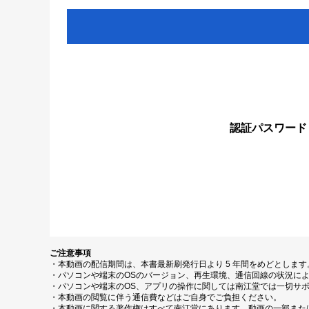
認証パスワード
ご注意事項
・本動画の配信期間は、本書最新刷発行日より 5 年間をめどとしま
・パソコンや端末のOSのバージョン、再生環境、通信回線の状況に
・パソコンや端末のOS、アプリの操作に関しては南江堂では一切サ
・本動画の閲覧に伴う通信費などはご自身でご負担ください。
・本動画に関する著作権はすべて南江堂にあります。動画の一部また