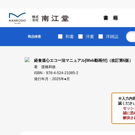
書 籍
和書
洋書
洋雑誌
商品検索
経食道心エコー法マニュアル[Web動画付]（改訂第6版）
著 渡橋和政
ISBN：978-4-524-21085-2
発行年月：2025年●月
※入力内
認くださ
セッシ
誠に恐
解決さ