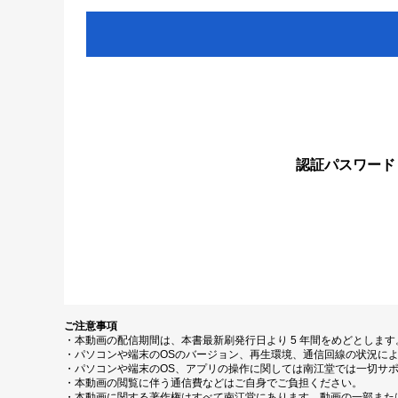
認証パスワード
ご注意事項
・本動画の配信期間は、本書最新刷発行日より 5 年間をめどとしま
・パソコンや端末のOSのバージョン、再生環境、通信回線の状況に
・パソコンや端末のOS、アプリの操作に関しては南江堂では一切サ
・本動画の閲覧に伴う通信費などはご自身でご負担ください。
・本動画に関する著作権はすべて南江堂にあります。動画の一部また