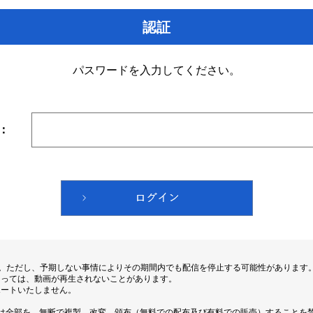
認証
パスワードを入力してください。
：
す。ただし、予期しない事情によりその期間内でも配信を停止する可能性があります
よっては、動画が再生されないことがあります。
ポートいたしません。
は全部を、無断で複製、改変、頒布（無料での配布及び有料での販売）することを