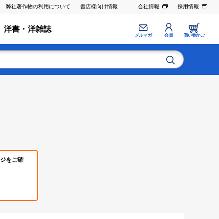
弊社著作物の利用について
書店様向け情報
会社情報
採用情報
洋書・洋雑誌
メルマガ
会員
買い物かご
ジをご確